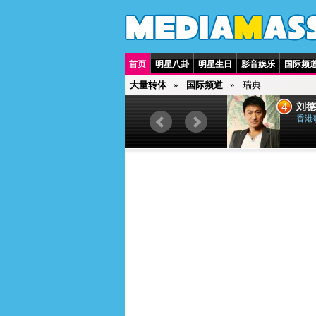
首页
明星八卦
明星生日
影音娱乐
国际频
大量转体
国际频道
瑞典
3
4
贾斯汀·比伯
刘德
加拿大歌手
香港