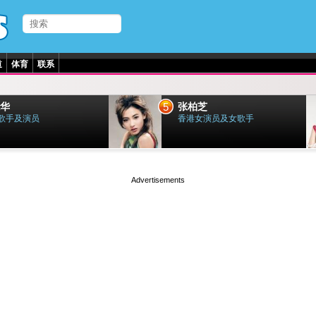
道
体育
联系
5
华
张柏芝
歌手及演员
香港女演员及女歌手
page served in 0.027s (1,2)