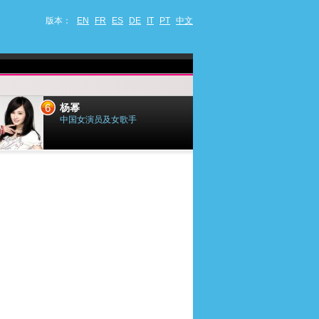
版本：
EN
FR
ES
DE
IT
PT
中文
6
7
杨幂
小乔迪
中国女演员及女歌手
法国歌手