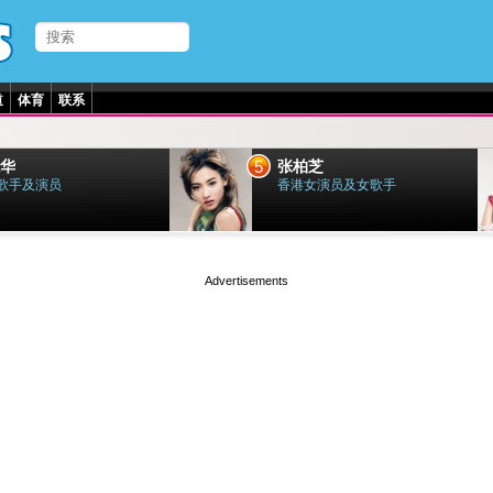
道
体育
联系
5
华
张柏芝
歌手及演员
香港女演员及女歌手
page served in 0s (0,4)