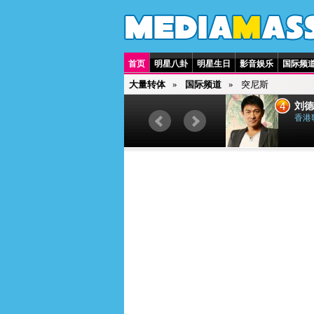
首页
明星八卦
明星生日
影音娱乐
国际频
大量转体
国际频道
突尼斯
3
4
贾斯汀·比伯
刘德
加拿大歌手
香港