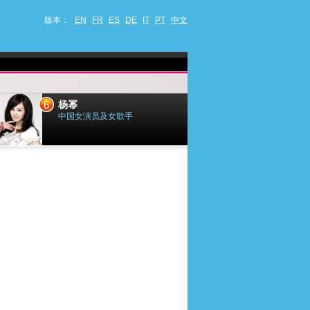
版本：
EN
FR
ES
DE
IT
PT
中文
6
7
杨幂
小乔迪
中国女演员及女歌手
法国歌手