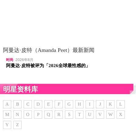
阿曼达·皮特（Amanda Peet）最新新闻
时尚
2026年8月
阿曼达·皮特被评为「2026全球最性感的」
明星资料库
A
B
C
D
E
F
G
H
I
J
K
L
M
N
O
P
Q
R
S
T
U
V
W
X
Y
Z