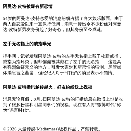
阿曼达·皮特被爆有新恋情
54岁的阿曼达·皮特恋爱的消息纷纷占据了各大娱乐版面。由于
两人自恋爱以来一直保持低调，消息一传出令不少粉丝对阿曼
达·皮特新男友身份起了好奇心，但其身份至今成谜。
左手无名指上的戒指曝光
挥手间，记者发现阿曼达·皮特的左手无名指上戴了枚新戒指，
戒指为指环类，但却偏偏被其戴在了左手的无名指——这是具
有强烈象征意义的地方，引发大家对其新恋情的猜测。尽管媒
体消息言之凿凿，但经纪人对于“订婚”的消息表示不知情。
阿曼达·皮特婚讯越传越火，好友纷纷送上祝福
消息无论真假，8月5日阿曼达·皮特的订婚信息在微博上也是收
到了很多粉丝和明星同事们的祝福。现在有人将“微博时代”称
为“谣言时代”。
© 2026 大量传媒(Mediamass)版权作品，严禁转载。