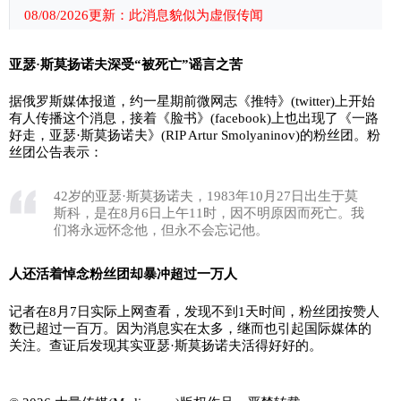
08/08/2026更新：此消息貌似为虚假传闻
亚瑟·斯莫扬诺夫深受“被死亡”谣言之苦
据俄罗斯媒体报道，约一星期前微网志《推特》(twitter)上开始
有人传播这个消息，接着《脸书》(facebook)上也出现了《一路
好走，亚瑟·斯莫扬诺夫》(RIP Artur Smolyaninov)的粉丝团。粉
丝团公告表示：
42岁的亚瑟·斯莫扬诺夫，1983年10月27日出生于莫
斯科，是在8月6日上午11时，因不明原因而死亡。我
们将永远怀念他，但永不会忘记他。
人还活着悼念粉丝团却暴冲超过一万人
记者在8月7日实际上网查看，发现不到1天时间，粉丝团按赞人
数已超过一百万。因为消息实在太多，继而也引起国际媒体的
关注。查证后发现其实亚瑟·斯莫扬诺夫活得好好的。