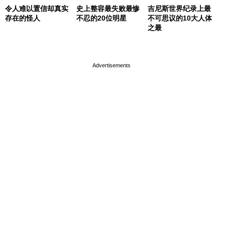
令人难以置信却真实
史上整容最失败最惨
吉尼斯世界纪录上最
存在的怪人
不忍的20位明星
不可思议的10大人体
之最
page served in 0.001s (0,4)