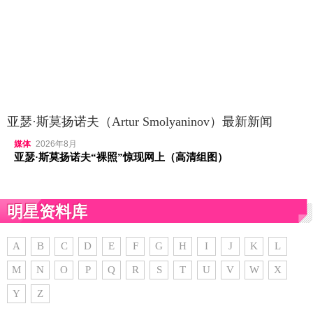
亚瑟·斯莫扬诺夫（Artur Smolyaninov）最新新闻
媒体
2026年8月
亚瑟·斯莫扬诺夫“裸照”惊现网上（高清组图）
明星资料库
A
B
C
D
E
F
G
H
I
J
K
L
M
N
O
P
Q
R
S
T
U
V
W
X
Y
Z