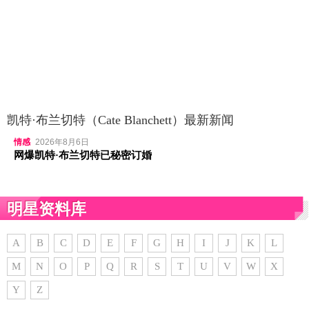
凯特·布兰切特（Cate Blanchett）最新新闻
情感
2026年8月6日
网爆凯特·布兰切特已秘密订婚
明星资料库
A
B
C
D
E
F
G
H
I
J
K
L
M
N
O
P
Q
R
S
T
U
V
W
X
Y
Z