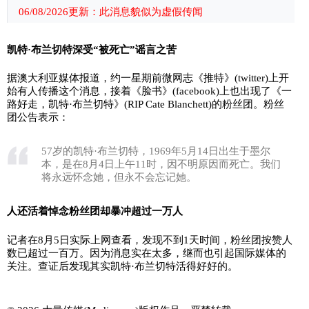
06/08/2026更新：此消息貌似为虚假传闻
凯特·布兰切特深受“被死亡”谣言之苦
据澳大利亚媒体报道，约一星期前微网志《推特》(twitter)上开
始有人传播这个消息，接着《脸书》(facebook)上也出现了《一
路好走，凯特·布兰切特》(RIP Cate Blanchett)的粉丝团。粉丝
团公告表示：
57岁的凯特·布兰切特，1969年5月14日出生于墨尔
本，是在8月4日上午11时，因不明原因而死亡。我们
将永远怀念她，但永不会忘记她。
人还活着悼念粉丝团却暴冲超过一万人
记者在8月5日实际上网查看，发现不到1天时间，粉丝团按赞人
数已超过一百万。因为消息实在太多，继而也引起国际媒体的
关注。查证后发现其实凯特·布兰切特活得好好的。