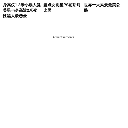
身高仅1.3米小矮人健
盘点女明星PS前后对
世界十大风景最美公
美男与身高近2米变
比照
路
性黑人谈恋爱
page served in 0.001s (0,4)