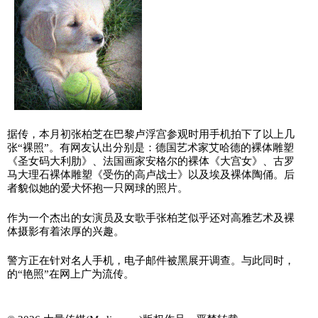
据传，本月初张柏芝在巴黎卢浮宫参观时用手机拍下了以上几
张“裸照”。有网友认出分别是：德国艺术家艾哈德的裸体雕塑
《圣女码大利肋》、法国画家安格尔的裸体《大宫女》、古罗
马大理石裸体雕塑《受伤的高卢战士》以及埃及裸体陶俑。后
者貌似她的爱犬怀抱一只网球的照片。
作为一个杰出的女演员及女歌手张柏芝似乎还对高雅艺术及裸
体摄影有着浓厚的兴趣。
警方正在针对名人手机，电子邮件被黑展开调查。与此同时，
的“艳照”在网上广为流传。