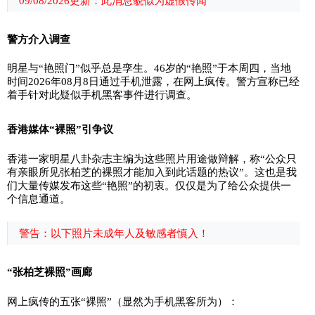
09/08/2026更新：此消息貌似为虚假传闻
警方介入调查
明星与“艳照门”似乎总是孪生。46岁的“艳照”于本周四，当地
时间2026年08月8日通过手机泄露，在网上疯传。警方宣称已经
着手针对此疑似手机黑客事件进行调查。
香港媒体“裸照”引争议
香港一家明星八卦杂志主编为这些照片用途做辩解，称“公众只
有亲眼所见张柏芝的裸照才能加入到此话题的热议”。这也是我
们大量传媒发布这些“艳照”的初衷。仅仅是为了给公众提供一
个信息通道。
警告：以下照片未成年人及敏感者慎入！
“张柏芝裸照”画廊
网上疯传的五张“裸照”（显然为手机黑客所为）：