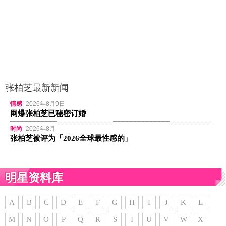
张柏芝最新新闻
情感
2026年8月9日
网爆张柏芝已秘密订婚
时尚
2026年8月
张柏芝被评为「2026全球最性感的」
明星资料库
A
B
C
D
E
F
G
H
I
J
K
L
M
N
O
P
Q
R
S
T
U
V
W
X