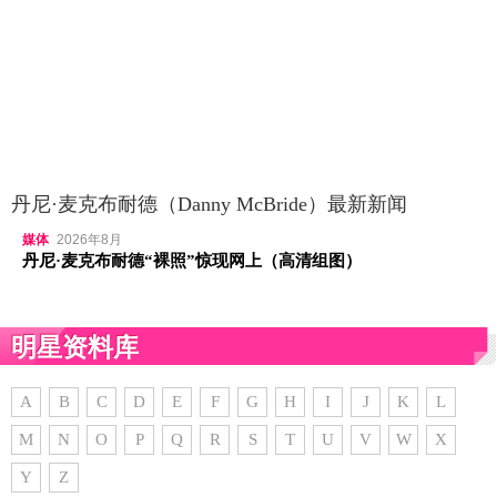
丹尼·麦克布耐德（Danny McBride）最新新闻
媒体
2026年8月
丹尼·麦克布耐德“裸照”惊现网上（高清组图）
明星资料库
A
B
C
D
E
F
G
H
I
J
K
L
M
N
O
P
Q
R
S
T
U
V
W
X
Y
Z