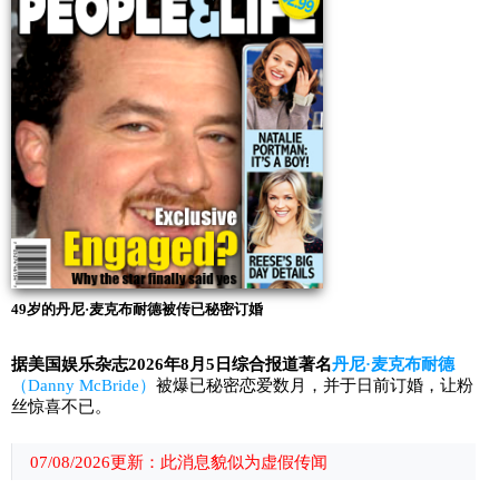
49岁的丹尼·麦克布耐德被传已秘密订婚
据美国娱乐杂志2026年8月5日综合报道著名
丹尼·麦克布耐德
（Danny McBride）
被爆已秘密恋爱数月，并于日前订婚，让粉
丝惊喜不已。
07/08/2026更新：此消息貌似为虚假传闻