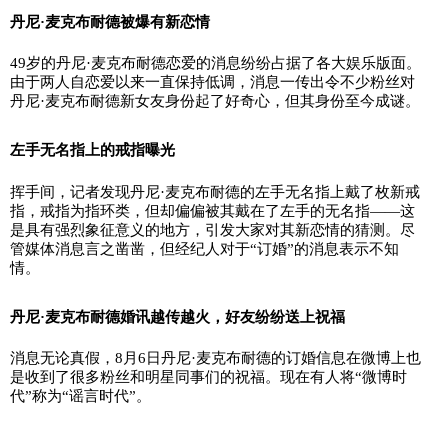
丹尼·麦克布耐德被爆有新恋情
49岁的丹尼·麦克布耐德恋爱的消息纷纷占据了各大娱乐版面。
由于两人自恋爱以来一直保持低调，消息一传出令不少粉丝对
丹尼·麦克布耐德新女友身份起了好奇心，但其身份至今成谜。
左手无名指上的戒指曝光
挥手间，记者发现丹尼·麦克布耐德的左手无名指上戴了枚新戒
指，戒指为指环类，但却偏偏被其戴在了左手的无名指——这
是具有强烈象征意义的地方，引发大家对其新恋情的猜测。尽
管媒体消息言之凿凿，但经纪人对于“订婚”的消息表示不知
情。
丹尼·麦克布耐德婚讯越传越火，好友纷纷送上祝福
消息无论真假，8月6日丹尼·麦克布耐德的订婚信息在微博上也
是收到了很多粉丝和明星同事们的祝福。现在有人将“微博时
代”称为“谣言时代”。