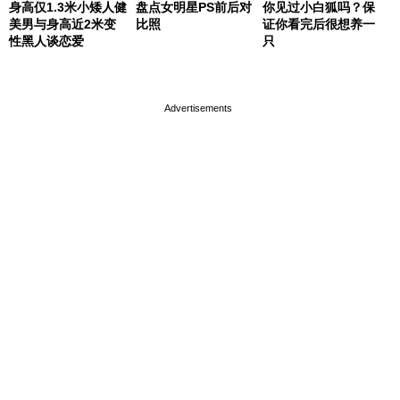
身高仅1.3米小矮人健
盘点女明星PS前后对
你见过小白狐吗？保
美男与身高近2米变
比照
证你看完后很想养一
性黑人谈恋爱
只
page served in 0s (0,4)