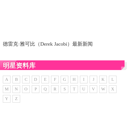
德雷克·雅可比（Derek Jacobi）最新新闻
明星资料库
A
B
C
D
E
F
G
H
I
J
K
L
M
N
O
P
Q
R
S
T
U
V
W
X
Y
Z