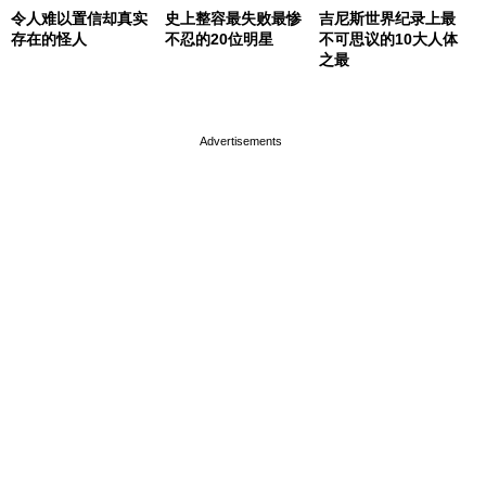
令人难以置信却真实
史上整容最失败最惨
吉尼斯世界纪录上最
存在的怪人
不忍的20位明星
不可思议的10大人体
之最
page served in 0s (0,4)