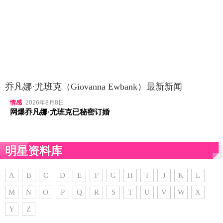
乔凡娜·尤班克（Giovanna Ewbank）最新新闻
情感
2026年8月8日
网爆乔凡娜·尤班克已秘密订婚
明星资料库
A
B
C
D
E
F
G
H
I
J
K
L
M
N
O
P
Q
R
S
T
U
V
W
X
Y
Z