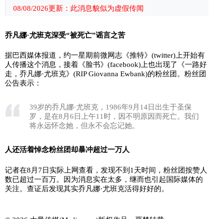
08/08/2026更新：此消息貌似为虚假传闻
乔凡娜·尤班克深受“被死亡”谣言之苦
据巴西媒体报道，约一星期前微网志《推特》(twitter)上开始有
人传播这个消息，接着《脸书》(facebook)上也出现了《一路好
走，乔凡娜·尤班克》(RIP Giovanna Ewbank)的粉丝团。粉丝团
公告表示：
39岁的乔凡娜·尤班克，1986年9月14日出生于圣保
罗，是在8月6日上午11时，因不明原因而死亡。我们
将永远怀念她，但永不会忘记她。
人还活着悼念粉丝团却暴冲超过一万人
记者在8月7日实际上网查看，发现不到1天时间，粉丝团按赞人
数已超过一百万。因为消息实在太多，继而也引起国际媒体的
关注。查证后发现其实乔凡娜·尤班克活得好好的。