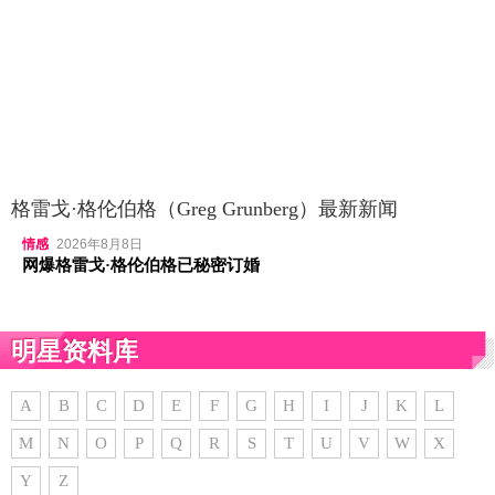
格雷戈·格伦伯格（Greg Grunberg）最新新闻
情感
2026年8月8日
网爆格雷戈·格伦伯格已秘密订婚
明星资料库
A
B
C
D
E
F
G
H
I
J
K
L
M
N
O
P
Q
R
S
T
U
V
W
X
Y
Z