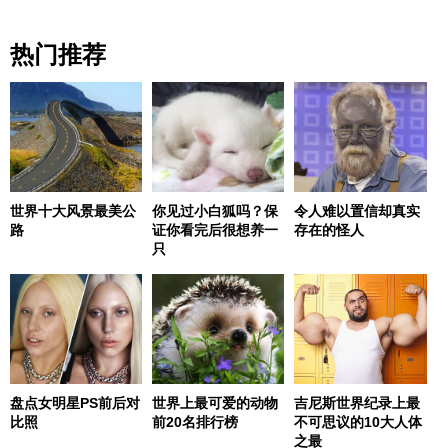
热门推荐
世界十大风景最美公
你见过小白狐吗？保
令人难以置信却真实
路
证你看完后很想养一
存在的怪人
只
盘点女明星PS前后对
世界上最可爱的动物
吉尼斯世界纪录上最
比照
前20名排行榜
不可思议的10大人体
之最