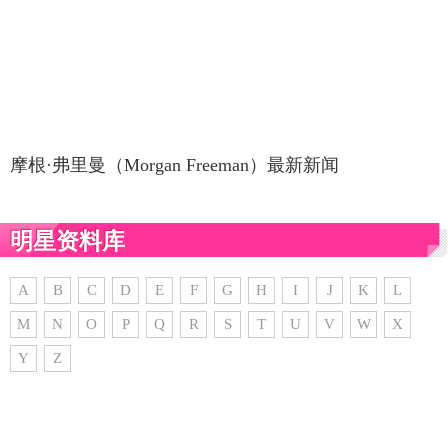
摩根·弗里曼（Morgan Freeman）最新新闻
明星资料库
A
B
C
D
E
F
G
H
I
J
K
L
M
N
O
P
Q
R
S
T
U
V
W
X
Y
Z