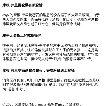
摩根·弗里曼被爆有新恋情
89岁的摩根·弗里曼恋爱的消息纷纷占据了各大娱乐版面。由于
两人自恋爱以来一直保持低调，消息一传出令不少粉丝对摩根·
弗里曼新女友身份起了好奇心，但其身份至今成谜。
左手无名指上的戒指曝光
挥手间，记者发现摩根·弗里曼的左手无名指上戴了枚新戒指，
戒指为指环类，但却偏偏被其戴在了左手的无名指——这是具
有强烈象征意义的地方，引发大家对其新恋情的猜测。尽管媒
体消息言之凿凿，但经纪人对于“订婚”的消息表示不知情。
摩根·弗里曼婚讯越传越火，好友纷纷送上祝福
消息无论真假，8月8日摩根·弗里曼的订婚信息在微博上也是收
到了很多粉丝和明星同事们的祝福。现在有人将“微博时代”称
为“谣言时代”。
© 2026 大量传媒(Mediamass)版权作品，严禁转载。