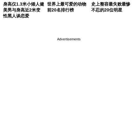
身高仅1.3米小矮人健
世界上最可爱的动物
史上整容最失败最惨
美男与身高近2米变
前20名排行榜
不忍的20位明星
性黑人谈恋爱
page served in 0s (0,4)