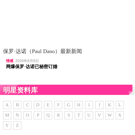
保罗·达诺（Paul Dano）最新新闻
情感
2026年8月9日
网爆保罗·达诺已秘密订婚
明星资料库
A
B
C
D
E
F
G
H
I
J
K
L
M
N
O
P
Q
R
S
T
U
V
W
X
Y
Z