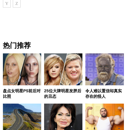
Y
Z
热门推荐
盘点女明星PS前后对
25位大牌明星发胖后
令人难以置信却真实
比照
的丑态
存在的怪人