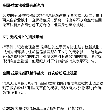
奎因·拉蒂法被爆有新恋情
56岁的奎因·拉蒂法恋爱的消息纷纷占据了各大娱乐版面。由于
两人自恋爱以来一直保持低调，消息一传出令不少粉丝对奎因·
拉蒂法新男友身份起了好奇心，但其身份至今成谜。
左手无名指上的戒指曝光
挥手间，记者发现奎因·拉蒂法的左手无名指上戴了枚新戒指，
戒指为指环类，但却偏偏被其戴在了左手的无名指——这是具
有强烈象征意义的地方，引发大家对其新恋情的猜测。尽管媒
体消息言之凿凿，但经纪人对于“订婚”的消息表示不知情。
奎因·拉蒂法婚讯越传越火，好友纷纷送上祝福
消息无论真假，8月7日奎因·拉蒂法的订婚信息在微博上也是收
到了很多粉丝和明星同事们的祝福。现在有人将“微博时代”称
为“谣言时代”。
© 2026 大量传媒(Mediamass)版权作品，严禁转载。