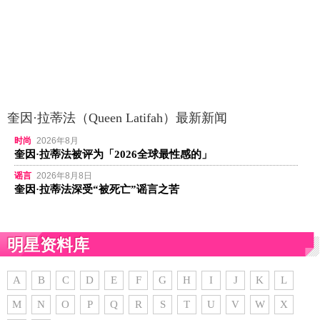
奎因·拉蒂法（Queen Latifah）最新新闻
时尚
2026年8月
奎因·拉蒂法被评为「2026全球最性感的」
谣言
2026年8月8日
奎因·拉蒂法深受“被死亡”谣言之苦
明星资料库
A
B
C
D
E
F
G
H
I
J
K
L
M
N
O
P
Q
R
S
T
U
V
W
X