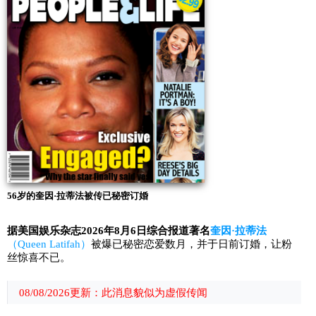
56岁的奎因·拉蒂法被传已秘密订婚
据美国娱乐杂志2026年8月6日综合报道著名
奎因·拉蒂法
（Queen Latifah）
被爆已秘密恋爱数月，并于日前订婚，让粉
丝惊喜不已。
08/08/2026更新：此消息貌似为虚假传闻