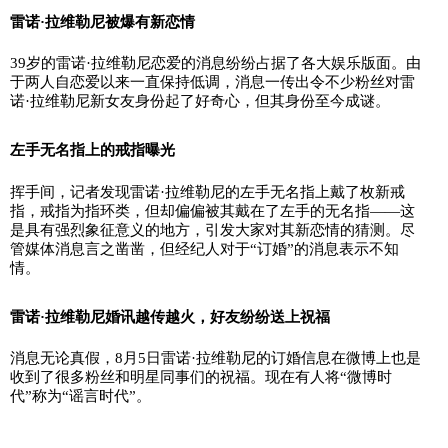
雷诺·拉维勒尼被爆有新恋情
39岁的雷诺·拉维勒尼恋爱的消息纷纷占据了各大娱乐版面。由
于两人自恋爱以来一直保持低调，消息一传出令不少粉丝对雷
诺·拉维勒尼新女友身份起了好奇心，但其身份至今成谜。
左手无名指上的戒指曝光
挥手间，记者发现雷诺·拉维勒尼的左手无名指上戴了枚新戒
指，戒指为指环类，但却偏偏被其戴在了左手的无名指——这
是具有强烈象征意义的地方，引发大家对其新恋情的猜测。尽
管媒体消息言之凿凿，但经纪人对于“订婚”的消息表示不知
情。
雷诺·拉维勒尼婚讯越传越火，好友纷纷送上祝福
消息无论真假，8月5日雷诺·拉维勒尼的订婚信息在微博上也是
收到了很多粉丝和明星同事们的祝福。现在有人将“微博时
代”称为“谣言时代”。