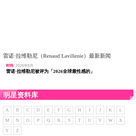
雷诺·拉维勒尼（Renaud Lavillenie）最新新闻
时尚
2026年8月
雷诺·拉维勒尼被评为「2026全球最性感的」
明星资料库
A
B
C
D
E
F
G
H
I
J
K
L
M
N
O
P
Q
R
S
T
U
V
W
X
Y
Z