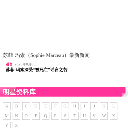
苏菲·玛索（Sophie Marceau）最新新闻
谣言
2026年8月8日
苏菲·玛索深受“被死亡”谣言之苦
明星资料库
A
B
C
D
E
F
G
H
I
J
K
L
M
N
O
P
Q
R
S
T
U
V
W
X
Y
Z