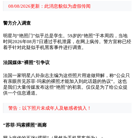
08/08/2026更新：此消息貌似为虚假传闻
警方介入调查
明星与“艳照门”似乎总是孪生。59岁的“艳照”于本周四，当地
时间2026年08月7日通过手机泄露，在网上疯传。警方宣称已经
着手针对此疑似手机黑客事件进行调查。
法国媒体“裸照”引争议
法国一家明星八卦杂志主编为这些照片用途做辩解，称“公众只
有亲眼所见苏菲·玛索的裸照才能加入到此话题的热议”。这也
是我们大量传媒发布这些“艳照”的初衷。仅仅是为了给公众提
供一个信息通道。
警告：以下照片未成年人及敏感者慎入！
“苏菲·玛索裸照”画廊
网上疯传的五张“裸照”（显然为手机黑客所为）：