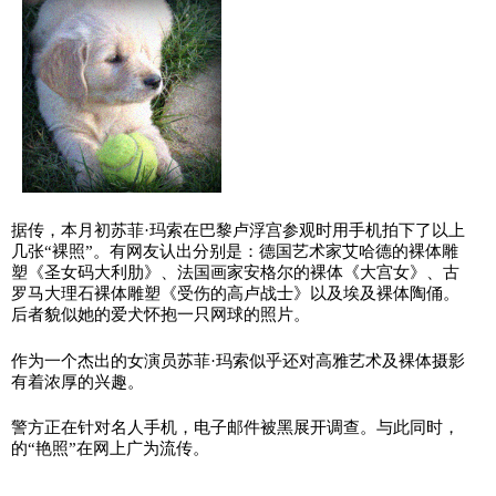
据传，本月初苏菲·玛索在巴黎卢浮宫参观时用手机拍下了以上
几张“裸照”。有网友认出分别是：德国艺术家艾哈德的裸体雕
塑《圣女码大利肋》、法国画家安格尔的裸体《大宫女》、古
罗马大理石裸体雕塑《受伤的高卢战士》以及埃及裸体陶俑。
后者貌似她的爱犬怀抱一只网球的照片。
作为一个杰出的女演员苏菲·玛索似乎还对高雅艺术及裸体摄影
有着浓厚的兴趣。
警方正在针对名人手机，电子邮件被黑展开调查。与此同时，
的“艳照”在网上广为流传。