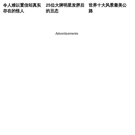
令人难以置信却真实
25位大牌明星发胖后
世界十大风景最美公
存在的怪人
的丑态
路
page served in 0s (0,4)