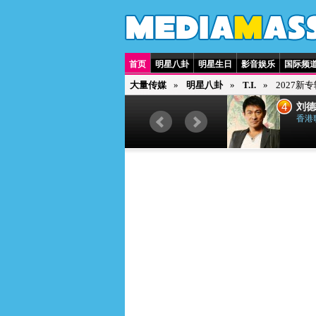
首页
明星八卦
明星生日
影音娱乐
国际频
大量传媒
明星八卦
T.I.
2027新
3
4
贾斯汀·比伯
刘德
加拿大歌手
香港