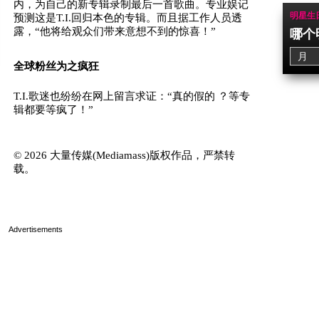
内，为自己的新专辑录制最后一首歌曲。专业娱记
明星生
预测这是T.I.回归本色的专辑。而且据工作人员透
露，“他将给观众们带来意想不到的惊喜！”
哪个
全球粉丝为之疯狂
T.I.歌迷也纷纷在网上留言求证：“真的假的 ？等专
辑都要等疯了！”
© 2026 大量传媒(Mediamass)版权作品，严禁转
载。