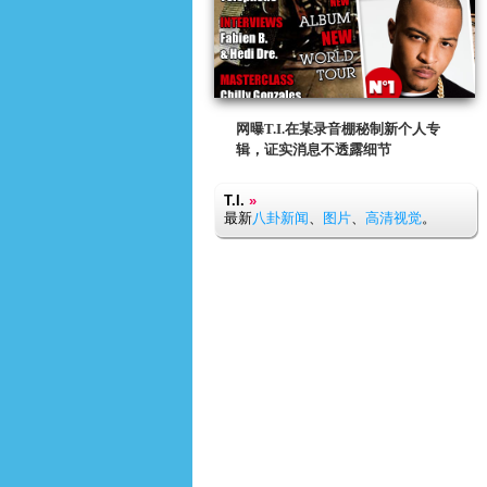
网曝T.I.在某录音棚秘制新个人专
辑，证实消息不透露细节
T.I.
»
最新
八卦新闻
、
图片
、
高清视觉
。