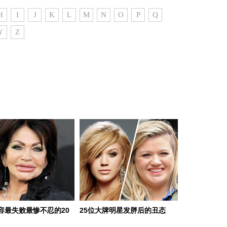
H
I
J
K
L
M
N
O
P
Q
Y
Z
容最失败最惨不忍的20
25位大牌明星发胖后的丑态