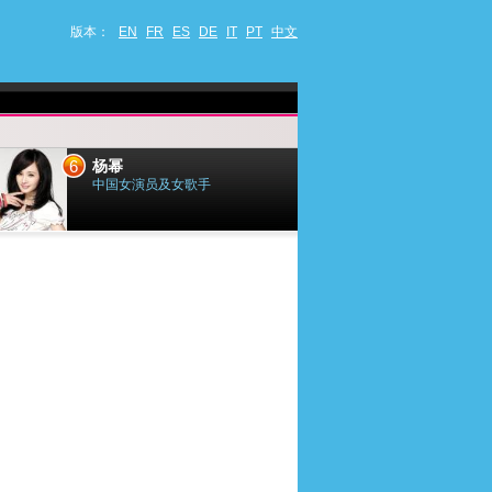
版本：
EN
FR
ES
DE
IT
PT
中文
6
7
杨幂
小乔迪
中国女演员及女歌手
法国歌手