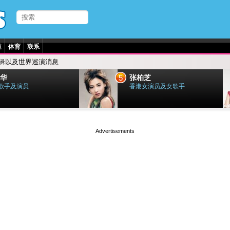
道
体育
联系
专辑以及世界巡演消息
5
华
张柏芝
歌手及演员
香港女演员及女歌手
page served in 0s (0,4)