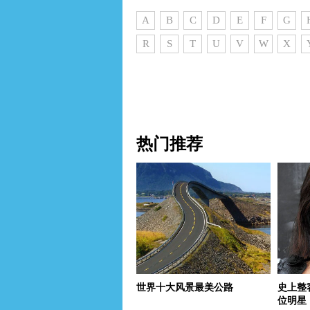
A
B
C
D
E
F
G
R
S
T
U
V
W
X
热门推荐
世界十大风景最美公路
史上整
位明星