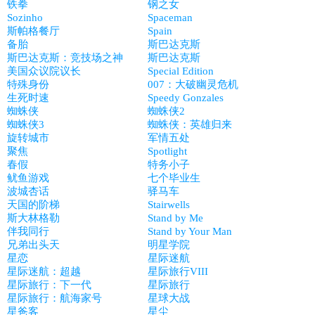
铁拳
钢之女
Sozinho
Spaceman
斯帕格餐厅
Spain
备胎
斯巴达克斯
斯巴达克斯：竞技场之神
斯巴达克斯
美国众议院议长
Special Edition
特殊身份
007：大破幽灵危机
生死时速
Speedy Gonzales
蜘蛛侠
蜘蛛侠2
蜘蛛侠3
蜘蛛侠：英雄归来
旋转城市
军情五处
聚焦
Spotlight
春假
特务小子
鱿鱼游戏
七个毕业生
波城杏话
驿马车
天国的阶梯
Stairwells
斯大林格勒
Stand by Me
伴我同行
Stand by Your Man
兄弟出头天
明星学院
星恋
星际迷航
星际迷航：超越
星际旅行VIII
星际旅行：下一代
星际旅行
星际旅行：航海家号
星球大战
星爸客
星尘