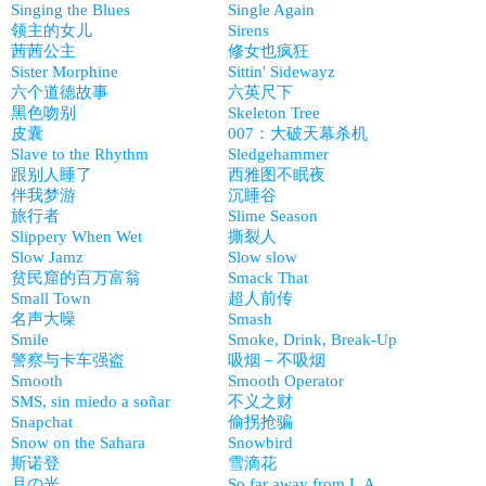
Singing the Blues
Single Again
领主的女儿
Sirens
茜茜公主
修女也疯狂
Sister Morphine
Sittin' Sidewayz
六个道德故事
六英尺下
黑色吻别
Skeleton Tree
皮囊
007：大破天幕杀机
Slave to the Rhythm
Sledgehammer
跟别人睡了
西雅图不眠夜
伴我梦游
沉睡谷
旅行者
Slime Season
Slippery When Wet
撕裂人
Slow Jamz
Slow slow
贫民窟的百万富翁
Smack That
Small Town
超人前传
名声大噪
Smash
Smile
Smoke, Drink, Break-Up
警察与卡车强盗
吸烟－不吸烟
Smooth
Smooth Operator
SMS, sin miedo a soñar
不义之财
Snapchat
偷拐抢骗
Snow on the Sahara
Snowbird
斯诺登
雪滴花
月の光
So far away from L.A.