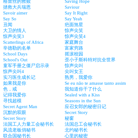
格蕾丝的救赎
Saving Hope
拯救大兵瑞恩
Saviour
Savoir aimer
Say It Right
Say So
Say Yeah
丑闻
疤面煞星
大卫的情人
惊声尖笑
惊声尖笑3
惊声尖笑4
Scatterlings of Africa
家庭舞台
辛德勒的名单
富家穷路
School Days
摇滚校园
School's Out
歪小子斯科特对抗全世界
童军手册之僵尸启示录
惊声尖叫
惊声尖叫4
尖叫女王
实习医生成长记
熟男，我爱你
如果我是你
Se eu não te amasse tanto assim
色，戒
我知道你干了什么
记得我爱你
Sealed with a Kiss
寻找超模
Seasons in the Sun
Secret Agent Man
应召女郎的秘密日记
沉默的双眼
Secret Story
Secret Story
秘窗
法国工人力量工会秘书长
法国总工会秘书长
风流老板俏秘书
北约秘书长
联合国秘书长
心里的秘密