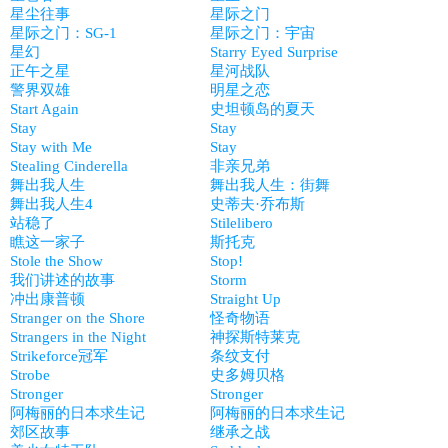
星尘往事
星际之门
星际之门：SG-1
星际之门：宇宙
星幻
Starry Eyed Surprise
正午之星
星河战队
警界双雄
明星之恋
Start Again
史坦顿岛的夏天
Stay
Stay
Stay with Me
Stay
Stealing Cinderella
非亲兄弟
舞出我人生
舞出我人生：街舞
舞出我人生4
史蒂夫·乔布斯
站稳了
Stilelibero
瞧这一家子
斯托克
Stole the Show
Stop!
我们讲述的故事
Storm
冲出康普顿
Straight Up
Stranger on the Shore
怪奇物语
Strangers in the Night
神探斯特莱克
Strikeforce冠军
条纹支付
Strobe
史多姆贝格
Stronger
Stronger
阿梅丽的日本求生记
阿梅丽的日本求生记
郊区故事
继承之战