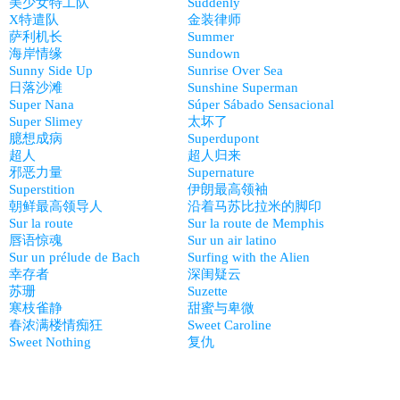
美少女特工队
Suddenly
X特遣队
金装律师
萨利机长
Summer
海岸情缘
Sundown
Sunny Side Up
Sunrise Over Sea
日落沙滩
Sunshine Superman
Super Nana
Súper Sábado Sensacional
Super Slimey
太坏了
臆想成病
Superdupont
超人
超人归来
邪恶力量
Supernature
Superstition
伊朗最高领袖
朝鲜最高领导人
沿着马苏比拉米的脚印
Sur la route
Sur la route de Memphis
唇语惊魂
Sur un air latino
Sur un prélude de Bach
Surfing with the Alien
幸存者
深闺疑云
苏珊
Suzette
寒枝雀静
甜蜜与卑微
春浓满楼情痴狂
Sweet Caroline
Sweet Nothing
复仇