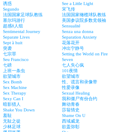
诱惑
See a Little Light
Segundo
宋飞传
法国国家足球队教练
法国国家橄榄球队教练
塞尔玛游行
美国参议院多数党领袖
超感8人组
Sensualité
Sentimental Journey
Senza una donna
Separate Lives
Separation Anxiety
Sept à huit
花落花开
突袭
冲出宁静号
七宗罪
Setting the World on Fire
Seu Francisco
Seven
七磅
七人失心疯
上班一条虫
101夜情
欲望城市
欲望城市
Sex Bomb
性、谎言和录像带
Sex Machine
性爱录像
Sex Therapy
Sexual Healing
Sexy Can I
我和僵尸有份合约
暗影猎人
舞动青春
Shake You Down
莎翁情史
羞耻
Shame On U
无耻之徒
西域威龙
少林足球
欲盖弥彰