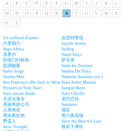
A
B
C
D
E
F
G
H
I
J
K
L
M
N
O
P
Q
R
S
T
U
V
W
X
Y
Z
S'il suffisait d'aimer
反恐特警组
大星期六
Sacrée Soirée
Saga Africa
Sailing
圣赛尔
Salad Days
到也门钓鲑鱼
萨乐美
盐湖秘案
Salut les Terriens
Salve Jorge
Samba De Flora
Samba Meu
Samurai Sessions vol.1
San Francisco (Be Sure to Wear
Sana Kahit Minsan
Flowers in Your Hair)
Sangue Bom
Sans aucun doute
Sans Chichis
天涯沦落女
圣巴巴拉
圣诞奇妙公司
Santiano
人类简史
满足
周末夜狂热
周六夜现场
野蛮人
Save the Best for Last
Save Tonight
救命下课铃