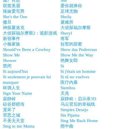
僵尸肖恩
She
窈窕美眉
爱你就捧你
辣妹爱宅男
足球尤物
She's the One
Sheila
撒旦
避难所
神探夏洛克
大侦探福尔摩斯
大侦探福尔摩斯2：诡影游戏
Sheryl
新宿事件
将军
小偷家族
短暂的甜蜜
Should've Been a Cowboy
Show das Poderosas
Show Me
Show Me the Way
Shower
艳舞女郎
禁闭
Si
Si aujourd'hui
Si j'étais un homme
Si seulement je pouvais lui
Si tú no vuelves
manquer
医疗内幕
杯酒人生
Siembra
Sign Your Name
天兆
寂静岭
寂静岭：启示录3D
硅谷群瞎传
乌云背后的幸福线
宠坏了
Simples Desejo
罪恶之城
Sin Pijama
不美无天堂
Sing Me Back Home
Sing to me Mama
雨中曲