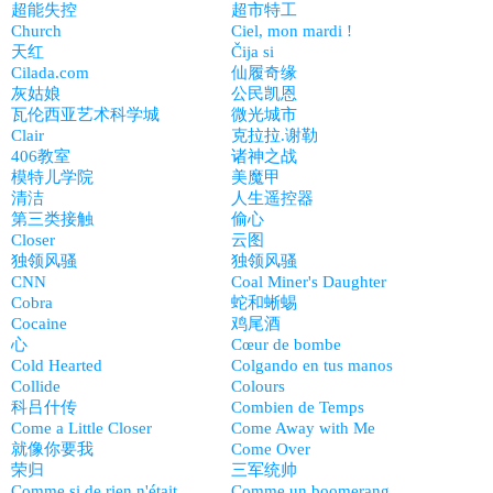
超能失控
超市特工
Church
Ciel, mon mardi !
天红
Čija si
Cilada.com
仙履奇缘
灰姑娘
公民凯恩
瓦伦西亚艺术科学城
微光城市
Clair
克拉拉.谢勒
406教室
诸神之战
模特儿学院
美魔甲
清洁
人生遥控器
第三类接触
偷心
Closer
云图
独领风骚
独领风骚
CNN
Coal Miner's Daughter
Cobra
蛇和蜥蜴
Cocaine
鸡尾酒
心
Cœur de bombe
Cold Hearted
Colgando en tus manos
Collide
Colours
科吕什传
Combien de Temps
Come a Little Closer
Come Away with Me
就像你要我
Come Over
荣归
三军统帅
Comme si de rien n'était
Comme un boomerang