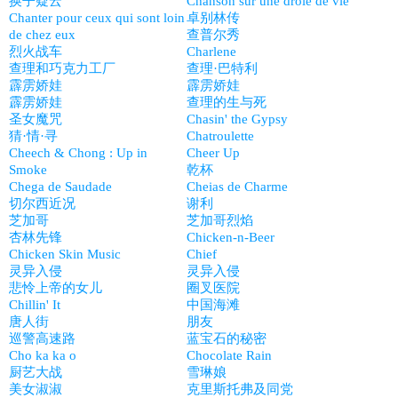
换子疑云
Chanson sur une drôle de vie
Chanter pour ceux qui sont loin
卓别林传
de chez eux
查普尔秀
烈火战车
Charlene
查理和巧克力工厂
查理·巴特利
霹雳娇娃
霹雳娇娃
霹雳娇娃
查理的生与死
圣女魔咒
Chasin' the Gypsy
猜·情·寻
Chatroulette
Cheech & Chong : Up in
Cheer Up
Smoke
乾杯
Chega de Saudade
Cheias de Charme
切尔西近况
谢利
芝加哥
芝加哥烈焰
杏林先锋
Chicken-n-Beer
Chicken Skin Music
Chief
灵异入侵
灵异入侵
悲怜上帝的女儿
圈叉医院
Chillin' It
中国海滩
唐人街
朋友
巡警高速路
蓝宝石的秘密
Cho ka ka o
Chocolate Rain
厨艺大战
雪琳娘
美女淑淑
克里斯托弗及同党