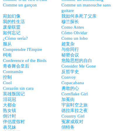
Comme un garçon
Comme un manouche sans
guitare
宛如幻像
我如何杀死了父亲
我的性生活
穆兰探长
废柴联盟
Como Antes
如何忘记
Cómo Olvidar
¿Cómo sería?
Como un lobo
服从
超复杂
Comprendre l'Empire
与你同行
柯南
秘密会议
Conference of the Birds
危险思想的自白
青春舞会皇后
Consider Me Gone
Contramão
反哲学史
控制
Convoy
Cool
Copacabana
Corazón sin cara
勇敢的心
英雄叛国记
Cornflake Girl
泪花冠
加冕街
大都会
宇宙时空之旅
熟女镇
德拉库拉之夜
倒计时
Country Girl
伴侣度假村
冤家成双对
表兄妹
俏特务