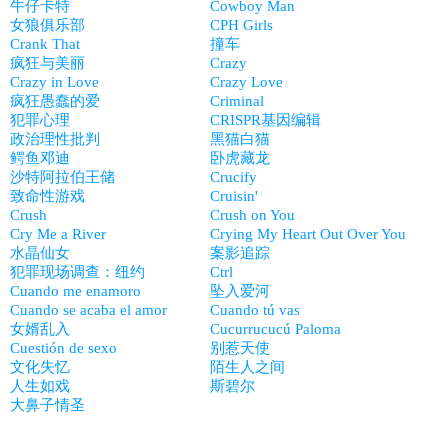
牛仔卡特
Cowboy Man
女狼俱乐部
CPH Girls
Crank That
撞车
疯狂与美丽
Crazy
Crazy in Love
Crazy Love
疯狂愚蠢的爱
Criminal
犯罪心理
CRISPR基因编辑
政治理性批判
黑猫白猫
鳄鱼邓迪
卧虎藏龙
沙特阿拉伯王储
Crucify
致命性游戏
Cruisin'
Crush
Crush on You
Cry Me a River
Crying My Heart Out Over You
水晶仙女
案影追踪
犯罪现场调查：纽约
Ctrl
Cuando me enamoro
坠入爱河
Cuando se acaba el amor
Cuando tú vas
女婿乱入
Cucurrucucú Paloma
Cuestión de sexo
别惹天使
文化失忆
陌生人之间
人生如戏
斯碧尔
大鼻子情圣