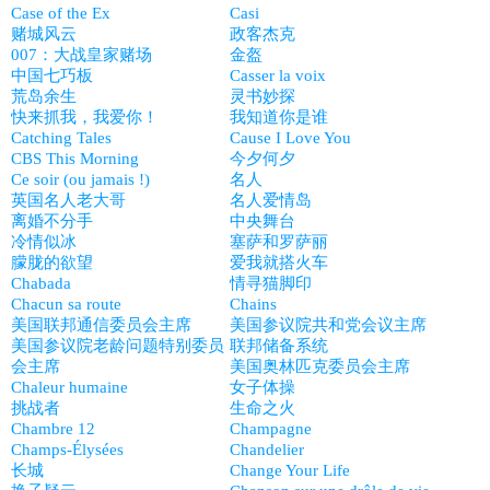
Case of the Ex
Casi
赌城风云
政客杰克
007：大战皇家赌场
金盔
中国七巧板
Casser la voix
荒岛余生
灵书妙探
快来抓我，我爱你！
我知道你是谁
Catching Tales
Cause I Love You
CBS This Morning
今夕何夕
Ce soir (ou jamais !)
名人
英国名人老大哥
名人爱情岛
离婚不分手
中央舞台
冷情似冰
塞萨和罗萨丽
朦胧的欲望
爱我就搭火车
Chabada
情寻猫脚印
Chacun sa route
Chains
美国联邦通信委员会主席
美国参议院共和党会议主席
美国参议院老龄问题特别委员
联邦储备系统
会主席
美国奥林匹克委员会主席
Chaleur humaine
女子体操
挑战者
生命之火
Chambre 12
Champagne
Champs-Élysées
Chandelier
长城
Change Your Life