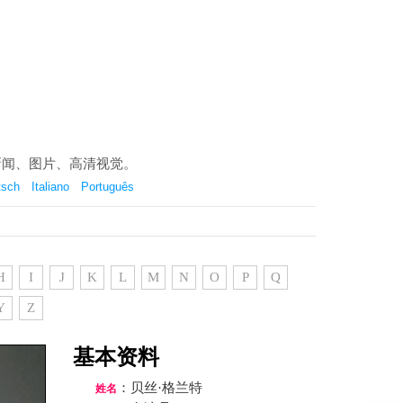
八卦新闻、图片、高清视觉。
tsch
Italiano
Português
H
I
J
K
L
M
N
O
P
Q
Y
Z
基本资料
：贝丝·格兰特
姓名