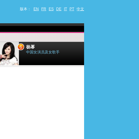
版本：
EN
FR
ES
DE
IT
PT
中文
6
7
杨幂
小乔迪
中国女演员及女歌手
法国歌手