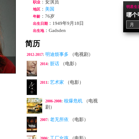
：女演员
职业
明星生
：
美国
地区
哪个
：76岁
年龄
：1949年9月18日
出生日期
：Gadsden
出生地
简历
:
明迪烦事多
（电视剧）
2012-2017
:
脏话
（电影）
2014
:
艺术家
（电影）
2011
:
核爆危机
（电视
2006-2008
剧）
:
老无所依
（电影）
2007
:
工厂女孩
（电影）
2006