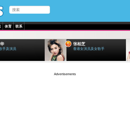
道
体育
联系
5
华
张柏芝
歌手及演员
香港女演员及女歌手
page served in 0.002s (0,4)