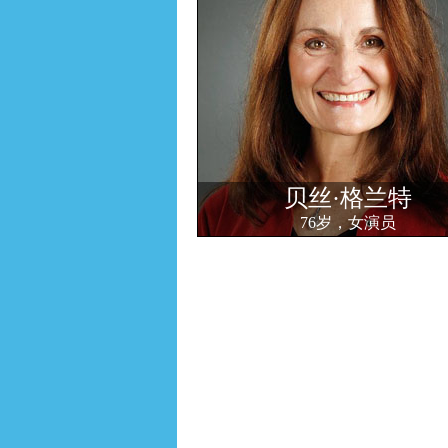
贝丝·格兰特
76岁，女演员