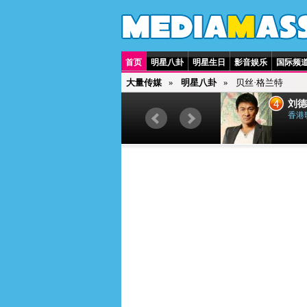
首页
明星八卦
明星生日
影音娱乐
国际频
大量传媒
明星八卦
贝丝·格兰特
3
4
贾斯汀·比伯
刘德
加拿大歌手
香港