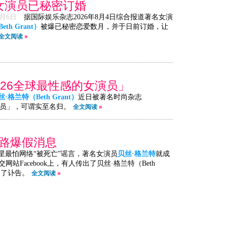
女演员已秘密订婚
8月6日
据国际娱乐杂志2026年8月4日综合报道著名女演
th Grant）
被爆已秘密恋爱数月，并于日前订婚，让
全文阅读
»
026全球最性感的女演员」
丝·格兰特（Beth Grant）
近日被著名时尚杂志
感女演员」，可谓实至名归。
全文阅读
»
网路爆假消息
星最怕网络“被死亡”谣言，著名女演员
贝丝·格兰特
就成
Facebook上，有人传出了贝丝·格兰特（Beth
出了讣告。
全文阅读
»