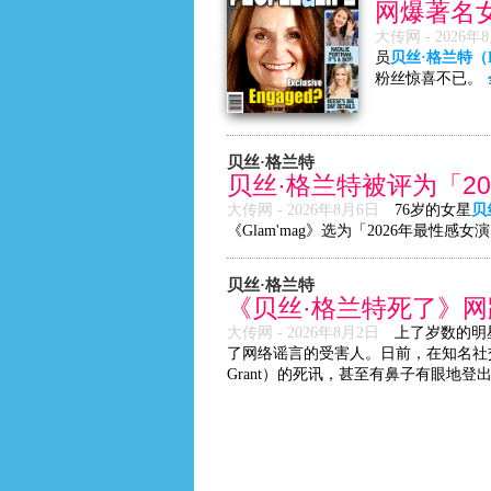
网爆著名
大传网 -
2026年
员
贝丝·格兰特（Be
粉丝惊喜不已。
贝丝·格兰特
贝丝·格兰特被评为「2
大传网 -
2026年8月6日
76岁的女星
贝
《Glam'mag》选为「2026年最性
贝丝·格兰特
《贝丝·格兰特死了》
大传网 -
2026年8月2日
上了岁数的明
了网络谣言的受害人。日前，在知名社交网站
Grant）的死讯，甚至有鼻子有眼地登