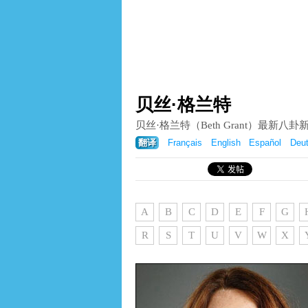
贝丝·格兰特
贝丝·格兰特（Beth Grant）最新
翻译
Français
English
Español
Deu
A
B
C
D
E
F
G
R
S
T
U
V
W
X