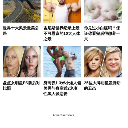
世界十大风景最美公
吉尼斯世界纪录上最
你见过小白狐吗？保
路
不可思议的10大人体
证你看完后很想养一
之最
只
盘点女明星PS前后对
身高仅1.3米小矮人健
25位大牌明星发胖后
比照
美男与身高近2米变
的丑态
性黑人谈恋爱
page served in 0s (0,4)