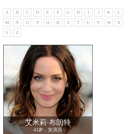
A
B
C
D
E
F
G
H
I
J
K
L
M
N
O
P
Q
R
S
T
U
V
W
X
Y
Z
艾米莉·布朗特
43岁，女演员