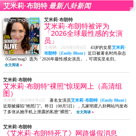
最新八卦新闻
艾米莉·布朗特
艾米莉·布朗特
艾米莉·布朗特被评为
「2026全球最性感的女演
员」
大传网 -
2026年8月6日
43岁的女星
艾米莉·
布朗特（Emily Blunt）
近日被著名时尚杂志
《Glam'mag》选为「2026年最性感女演员」，可谓实至名归。
全文阅读
»
艾米莉·布朗特
艾米莉·布朗特“裸照”惊现网上（高清组
图）
大传网 -
2026年8月6日
著名女演员
艾米莉·布朗特（Emily Blunt）
近期被爆陷“艳照门”。昨日（08月5日），几家明星八卦网站均发布
了多张从她手机上泄露的私密“裸照”。
全文阅读
»
艾米莉·布朗特
《艾米莉·布朗特死了》网路爆假消息