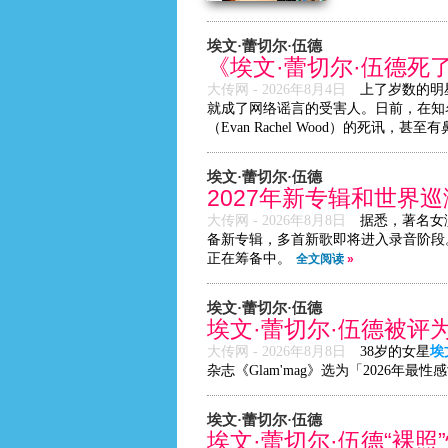
埃文·蕾切尔·伍德
《埃文·蕾切尔·伍德死
大传网 -
2026年8月4日
上了岁数的明
就成了网络谣言的受害人。日前，在知名社
（Evan Rachel Wood）的死讯，
埃文·蕾切尔·伍德
2027年新专辑和世界
大传网 -
2026年8月8日
据悉，著名女
备新专辑，多首新歌即将进入录音阶段。
正在筹备中。
全文阅读
»
埃文·蕾切尔·伍德
埃文·蕾切尔·伍德被评
大传网 -
2026年8月8日
38岁的女星
埃
杂志《Glam'mag》选为「2026年
埃文·蕾切尔·伍德
埃文·蕾切尔·伍德“裸