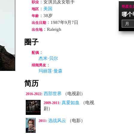
：女演员及女歌手
职业
明星生
：
美国
地区
哪个
：38岁
年龄
：1987年9月7日
出生日期
：Raleigh
出生地
圈子
：
配偶
杰米·贝尔
：
绯闻男友
玛丽莲·曼森
简历
:
西部世界
（电视剧）
2016-2022
:
真爱如血
（电视
2009-2011
剧）
:
选战风云
（电影）
2011