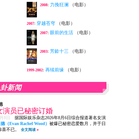
:
力挽狂澜
（电影）
2008
:
穿越苍穹
（电影）
2007
:
眼前的生活
（电影）
2007
:
芳龄十三
（电影）
2003
:
再续前缘
（电影）
1999-2002
卦新闻
德
女演员已秘密订婚
8月8日
据国际娱乐杂志2026年8月6日综合报道著名女演
（Evan Rachel Wood）
被爆已秘密恋爱数月，并于日
惊喜不已。
全文阅读
»