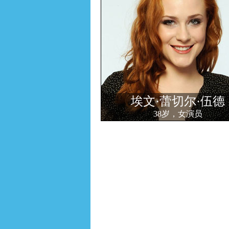
埃文·蕾切尔·伍德
38岁，女演员