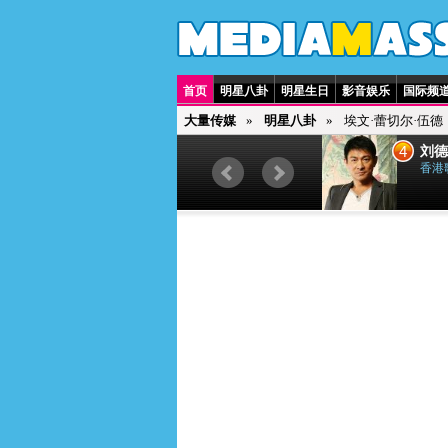
首页
明星八卦
明星生日
影音娱乐
国际频
大量传媒
明星八卦
埃文·蕾切尔·伍德
3
4
贾斯汀·比伯
刘德
加拿大歌手
香港