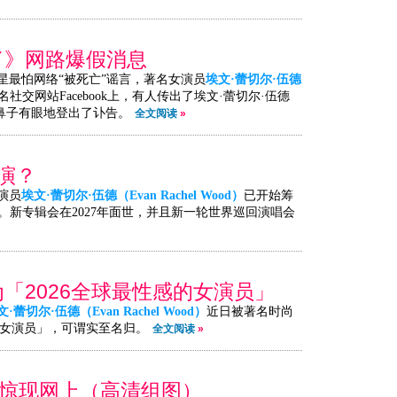
了》网路爆假消息
星最怕网络“被死亡”谣言，著名女演员
埃文·蕾切尔·伍德
交网站Facebook上，有人传出了埃文·蕾切尔·伍德
甚至有鼻子有眼地登出了讣告。
全文阅读
»
巡演？
演员
埃文·蕾切尔·伍德（Evan Rachel Wood）
已开始筹
新专辑会在2027年面世，并且新一轮世界巡回演唱会
为「2026全球最性感的女演员」
文·蕾切尔·伍德（Evan Rachel Wood）
近日被著名时尚
最性感女演员」，可谓实至名归。
全文阅读
»
照”惊现网上（高清组图）