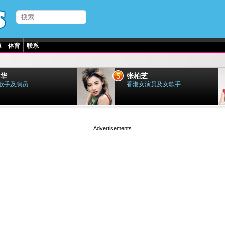
道
体育
联系
5
华
张柏芝
歌手及演员
香港女演员及女歌手
page served in 0.001s (0,4)