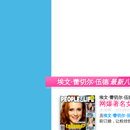
最新八
埃文·蕾切尔·伍德
埃文·蕾切尔·伍
网爆著名
大传网 -
2026年
员
埃文·蕾切尔·伍德
前订婚，让粉丝