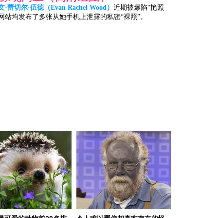
文·蕾切尔·伍德（Evan Rachel Wood）
近期被爆陷“艳照
卦网站均发布了多张从她手机上泄露的私密“裸照”。