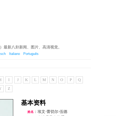
 Wood）最新八卦新闻、图片、高清视觉。
tsch
Italiano
Português
H
I
J
K
L
M
N
O
P
Q
Y
Z
基本资料
：埃文·蕾切尔·伍德
姓名