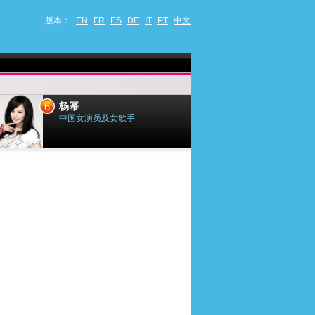
版本：
EN
FR
ES
DE
IT
PT
中文
6
7
杨幂
小乔迪
中国女演员及女歌手
法国歌手