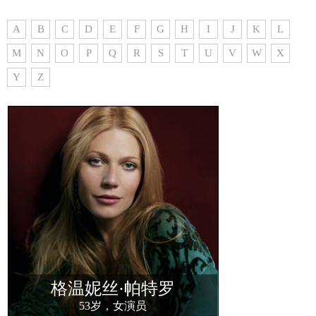
A
B
C
D
E
F
G
H
I
J
K
L
M
N
O
P
Q
R
S
T
U
V
W
X
Y
Z
格温妮丝·帕特罗
53岁，女演员