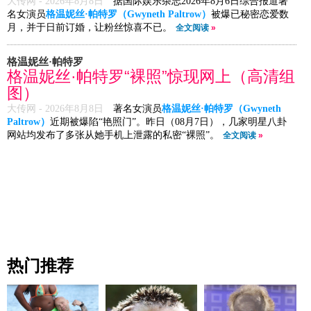
大传网 -
2026年8月8日
据国际娱乐杂志2026年8月6日综合报道著
名女演员
格温妮丝·帕特罗（Gwyneth Paltrow）
被爆已秘密恋爱数
月，并于日前订婚，让粉丝惊喜不已。
全文阅读
»
格温妮丝·帕特罗
格温妮丝·帕特罗“裸照”惊现网上（高清组
图）
大传网 -
2026年8月8日
著名女演员
格温妮丝·帕特罗（Gwyneth
Paltrow）
近期被爆陷“艳照门”。昨日（08月7日），几家明星八卦
网站均发布了多张从她手机上泄露的私密“裸照”。
全文阅读
»
热门推荐