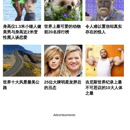
身高仅1.3米小矮人健
世界上最可爱的动物
令人难以置信却真实
美男与身高近2米变
前20名排行榜
存在的怪人
性黑人谈恋爱
世界十大风景最美公
25位大牌明星发胖后
吉尼斯世界纪录上最
路
的丑态
不可思议的10大人体
之最
page served in 0s (0,4)