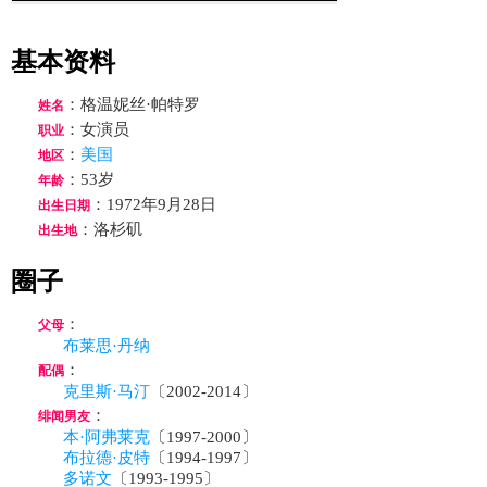
基本资料
：格温妮丝·帕特罗
姓名
：女演员
职业
：
美国
地区
：53岁
年龄
：1972年9月28日
出生日期
：洛杉矶
出生地
圈子
：
父母
布莱思·丹纳
：
配偶
克里斯·马汀
〔2002-2014〕
：
绯闻男友
本·阿弗莱克
〔1997-2000〕
布拉德·皮特
〔1994-1997〕
多诺文
〔1993-1995〕