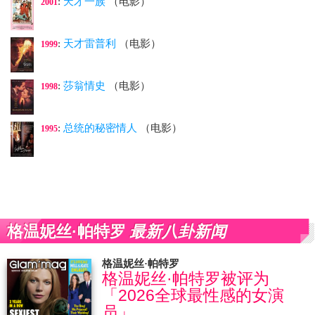
:
天才一族
（电影）
2001
:
天才雷普利
（电影）
1999
:
莎翁情史
（电影）
1998
:
总统的秘密情人
（电影）
1995
最新八卦新闻
格温妮丝·帕特罗
格温妮丝·帕特罗
格温妮丝·帕特罗被评为
「2026全球最性感的女演
员」