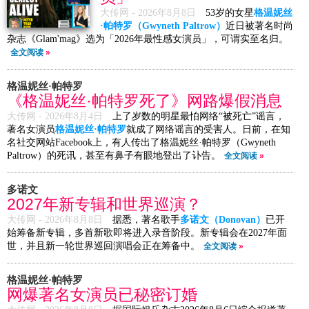
大传网 -
2026年8月8日
53岁的女星
格温妮丝
·帕特罗（Gwyneth Paltrow）
近日被著名时尚
杂志《Glam'mag》选为「2026年最性感女演员」，可谓实至名归。
全文阅读
»
格温妮丝·帕特罗
《格温妮丝·帕特罗死了》网路爆假消息
大传网 -
2026年8月4日
上了岁数的明星最怕网络“被死亡”谣言，
著名女演员
格温妮丝·帕特罗
就成了网络谣言的受害人。日前，在知
名社交网站Facebook上，有人传出了格温妮丝·帕特罗（Gwyneth
Paltrow）的死讯，甚至有鼻子有眼地登出了讣告。
全文阅读
»
多诺文
2027年新专辑和世界巡演？
大传网 -
2026年8月8日
据悉，著名歌手
多诺文（Donovan）
已开
始筹备新专辑，多首新歌即将进入录音阶段。新专辑会在2027年面
世，并且新一轮世界巡回演唱会正在筹备中。
全文阅读
»
格温妮丝·帕特罗
网爆著名女演员已秘密订婚