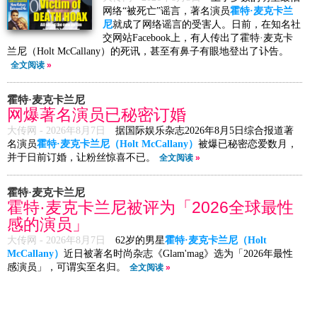
网络“被死亡”谣言，著名演员
霍特·麦克卡兰
尼
就成了网络谣言的受害人。日前，在知名社
交网站Facebook上，有人传出了霍特·麦克卡
兰尼（Holt McCallany）的死讯，甚至有鼻子有眼地登出了讣告。
全文阅读
»
霍特·麦克卡兰尼
网爆著名演员已秘密订婚
大传网 -
2026年8月7日
据国际娱乐杂志2026年8月5日综合报道著
名演员
霍特·麦克卡兰尼（Holt McCallany）
被爆已秘密恋爱数月，
并于日前订婚，让粉丝惊喜不已。
全文阅读
»
霍特·麦克卡兰尼
霍特·麦克卡兰尼被评为「2026全球最性
感的演员」
大传网 -
2026年8月7日
62岁的男星
霍特·麦克卡兰尼（Holt
McCallany）
近日被著名时尚杂志《Glam'mag》选为「2026年最性
感演员」，可谓实至名归。
全文阅读
»