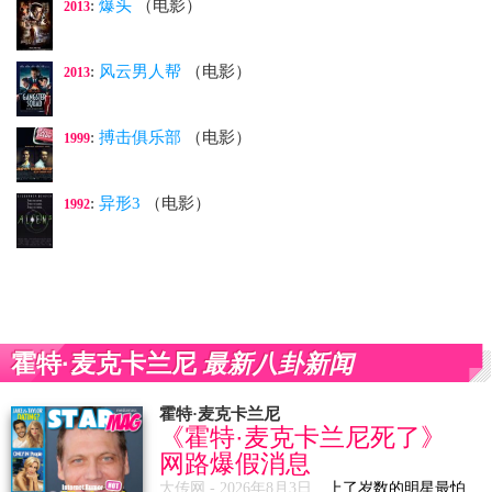
:
爆头
（电影）
2013
:
风云男人帮
（电影）
2013
:
搏击俱乐部
（电影）
1999
:
异形3
（电影）
1992
最新八卦新闻
霍特·麦克卡兰尼
霍特·麦克卡兰尼
《霍特·麦克卡兰尼死了》
网路爆假消息
大传网 -
2026年8月3日
上了岁数的明星最怕