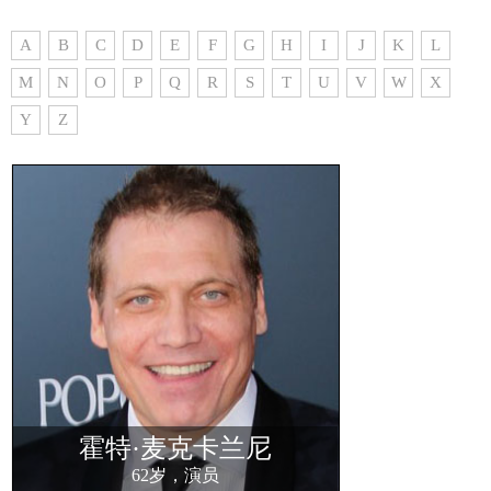
A
B
C
D
E
F
G
H
I
J
K
L
M
N
O
P
Q
R
S
T
U
V
W
X
Y
Z
霍特·麦克卡兰尼
62岁，演员