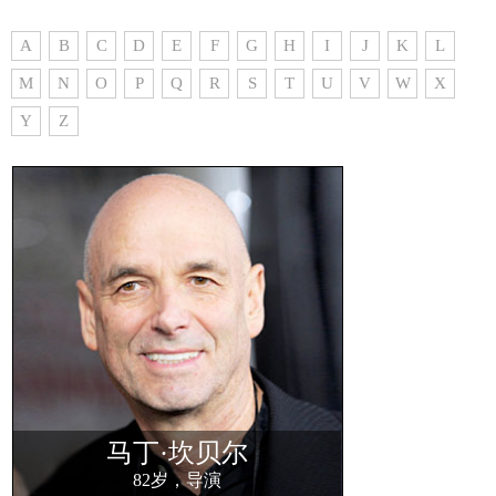
A
B
C
D
E
F
G
H
I
J
K
L
M
N
O
P
Q
R
S
T
U
V
W
X
Y
Z
马丁·坎贝尔
82岁，导演