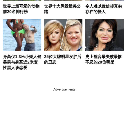
世界上最可爱的动物
世界十大风景最美公
令人难以置信却真实
前20名排行榜
路
存在的怪人
身高仅1.3米小矮人健
25位大牌明星发胖后
史上整容最失败最惨
美男与身高近2米变
的丑态
不忍的20位明星
性黑人谈恋爱
page served in 0s (0,4)