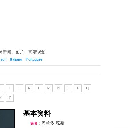
最新八卦新闻、图片、高清视觉。
tsch
Italiano
Português
H
I
J
K
L
M
N
O
P
Q
Y
Z
基本资料
：奥兰多·琼斯
姓名