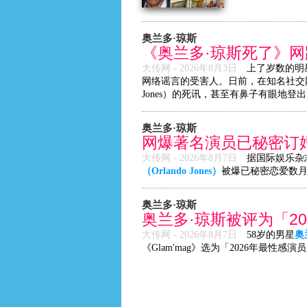
奥兰多·琼斯
《奥兰多·琼斯死了》
大传网 -
2026年8月3日
上了岁数的明
网络谣言的受害人。日前，在知名社交网站F
Jones）的死讯，甚至有鼻子有眼地登
奥兰多·琼斯
网爆著名演员已秘密订
大传网 -
2026年8月7日
据国际娱乐杂志
（Orlando Jones）
被爆已秘密恋爱数
奥兰多·琼斯
奥兰多·琼斯被评为「2
大传网 -
2026年8月7日
58岁的男星
奥
《Glam'mag》选为「2026年最性感