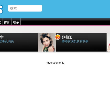
道
体育
联系
5
华
张柏芝
歌手及演员
香港女演员及女歌手
page served in 0.001s (0,4)