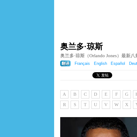
奥兰多·琼斯
奥兰多·琼斯（Orlando Jones）
翻译
Français
English
Español
Deu
A
B
C
D
E
F
G
R
S
T
U
V
W
X