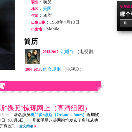
：演员
职业
明星生
：
美国
地区
哪个
：58岁
年龄
：1968年4月10日
出生日期
：Mobile
出生地
简历
:
沉睡谷
（电视剧）
2013-2017
:
约会规则
（电视剧）
2007-2013
闻
斯“裸照”惊现网上（高清组图）
8月7日
著名演员
奥兰多·琼斯（Orlando Jones）
近期被
昨日（08月6日），几家明星八卦网站均发布了多张从他
“裸照”。
全文阅读
»