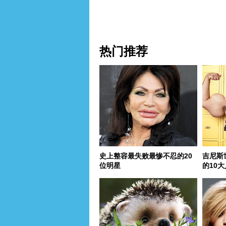
热门推荐
史上整容最失败最惨不忍的20
吉尼斯
位明星
的10