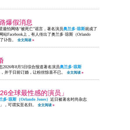
网路爆假消息
星最怕网络“被死亡”谣言，著名演员
奥兰多·琼斯
就成了
acebook上，有人传出了奥兰多·琼斯（Orlando
出了讣告。
全文阅读
»
婚
2026年8月5日综合报道著名演员
奥兰多·琼斯
月，并于日前订婚，让粉丝惊喜不已。
全文阅读
»
026全球最性感的演员」
兰多·琼斯（Orlando Jones）
近日被著名时尚杂志
演员」，可谓实至名归。
全文阅读
»