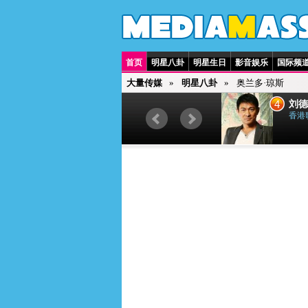
首页
明星八卦
明星生日
影音娱乐
国际频
大量传媒
明星八卦
奥兰多·琼斯
3
4
贾斯汀·比伯
刘德
加拿大歌手
香港