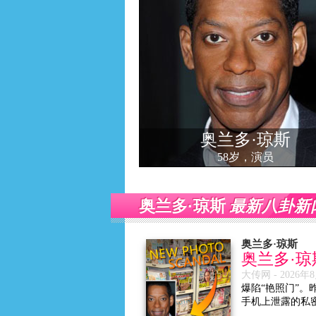
奥兰多·琼斯
58岁，演员
最新八卦新
奥兰多·琼斯
奥兰多·琼斯
奥兰多·琼
大传网 -
2026年
爆陷“艳照门”。
手机上泄露的私密