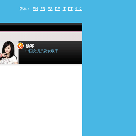
版本：
EN
FR
ES
DE
IT
PT
中文
6
7
杨幂
小乔迪
中国女演员及女歌手
法国歌手