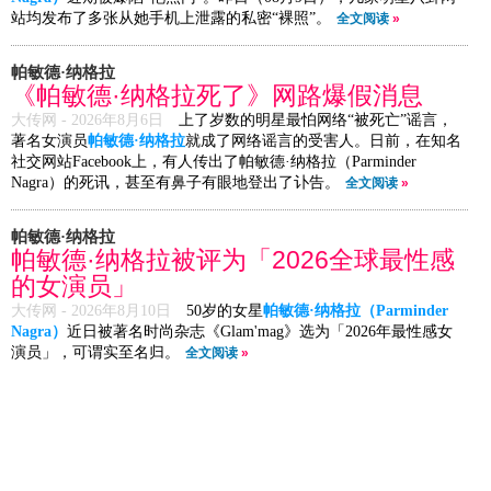
站均发布了多张从她手机上泄露的私密“裸照”。
全文阅读
»
帕敏德·纳格拉
《帕敏德·纳格拉死了》网路爆假消息
大传网 -
2026年8月6日
上了岁数的明星最怕网络“被死亡”谣言，
著名女演员
帕敏德·纳格拉
就成了网络谣言的受害人。日前，在知名
社交网站Facebook上，有人传出了帕敏德·纳格拉（Parminder
Nagra）的死讯，甚至有鼻子有眼地登出了讣告。
全文阅读
»
帕敏德·纳格拉
帕敏德·纳格拉被评为「2026全球最性感
的女演员」
大传网 -
2026年8月10日
50岁的女星
帕敏德·纳格拉（Parminder
Nagra）
近日被著名时尚杂志《Glam'mag》选为「2026年最性感女
演员」，可谓实至名归。
全文阅读
»