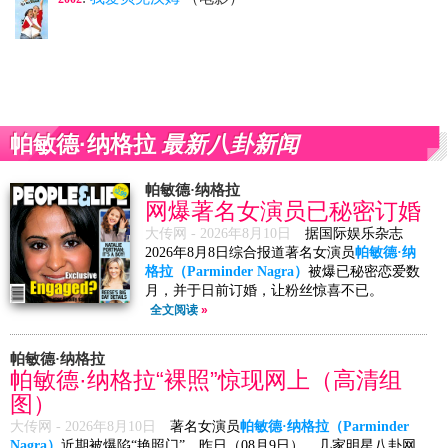
最新八卦新闻
帕敏德·纳格拉
帕敏德·纳格拉
网爆著名女演员已秘密订婚
大传网 -
2026年8月10日
据国际娱乐杂志
2026年8月8日综合报道著名女演员
帕敏德·纳
格拉（Parminder Nagra）
被爆已秘密恋爱数
月，并于日前订婚，让粉丝惊喜不已。
全文阅读
»
帕敏德·纳格拉
帕敏德·纳格拉“裸照”惊现网上（高清组
图）
大传网 -
2026年8月10日
著名女演员
帕敏德·纳格拉（Parminder
Nagra）
近期被爆陷“艳照门”。昨日（08月9日），几家明星八卦网