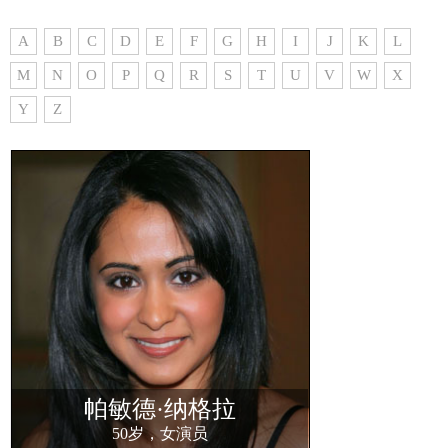
A
B
C
D
E
F
G
H
I
J
K
L
M
N
O
P
Q
R
S
T
U
V
W
X
Y
Z
帕敏德·纳格拉
50岁，女演员