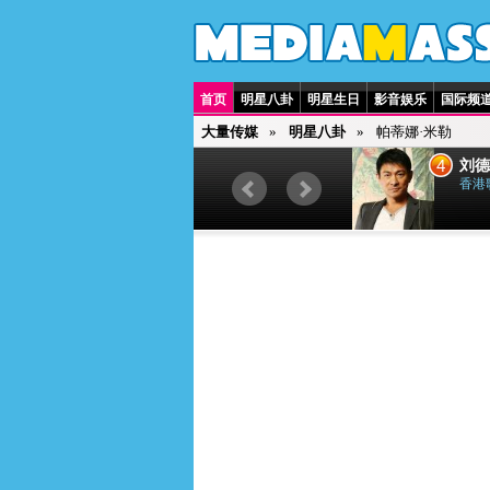
首页
明星八卦
明星生日
影音娱乐
国际频
大量传媒
明星八卦
帕蒂娜·米勒
3
4
贾斯汀·比伯
刘德
加拿大歌手
香港