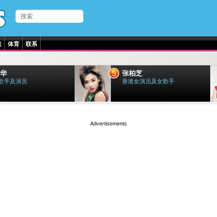
道
体育
联系
5
华
张柏芝
歌手及演员
香港女演员及女歌手
page served in 0.003s (0,4)