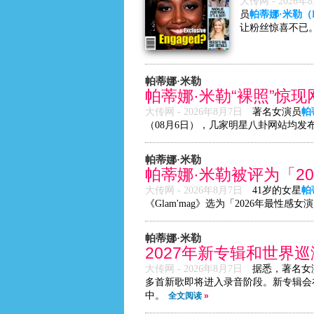
大传网 -
2026年
员
帕蒂娜·米勒（Pat
让粉丝惊喜不已
帕蒂娜·米勒
帕蒂娜·米勒“裸照”惊
大传网 -
2026年8月7日
著名女演员
帕蒂
（08月6日），几家明星八卦网站均发
帕蒂娜·米勒
帕蒂娜·米勒被评为「2
大传网 -
2026年8月7日
41岁的女星
帕蒂
《Glam'mag》选为「2026年最性
帕蒂娜·米勒
2027年新专辑和世界
大传网 -
2026年8月7日
据悉，著名女
多首新歌即将进入录音阶段。新专辑会在
中。
全文阅读
»