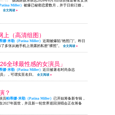
8月7日
据国际娱乐杂志2026年8月5日综合报道著名女演
ina Miller）
被爆已秘密恋爱数月，并于日前订婚，
。
全文阅读
»
现网上（高清组图）
娜·米勒（Patina Miller）
近期被爆陷“艳照门”。昨日
布了多张从她手机上泄露的私密“裸照”。
全文阅读
»
026全球最性感的女演员」
娜·米勒（Patina Miller）
近日被著名时尚杂志
感女演员」，可谓实至名归。
全文阅读
»
巡演？
演员
帕蒂娜·米勒（Patina Miller）
已开始筹备新专辑，
2027年面世，并且新一轮世界巡回演唱会正在筹备