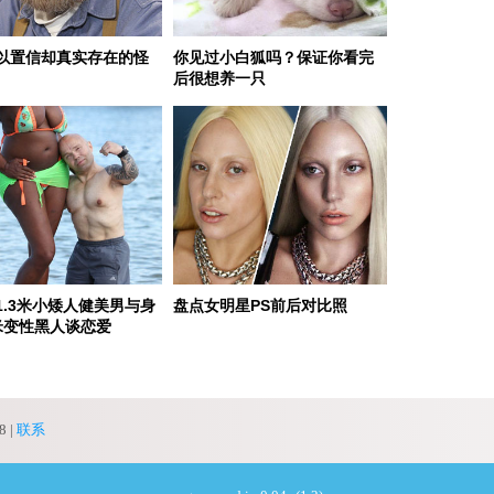
以置信却真实存在的怪
你见过小白狐吗？保证你看完
后很想养一只
1.3米小矮人健美男与身
盘点女明星PS前后对比照
米变性黑人谈恋爱
 served in 0.001s (0,4)
 |
联系