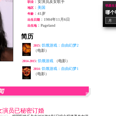
：女演员及女歌手
职业
明星生
：
美国
地区
哪个
：41岁
年龄
：1984年11月6日
出生日期
：Pageland
出生地
简历
:
饥饿游戏：自由幻梦2
2015
（电影）
:
饥饿游戏
（电影）
2014-2015
:
饥饿游戏：自由幻梦1
2014
（电影）
闻
女演员已秘密订婚