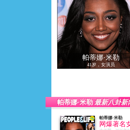
帕蒂娜·米勒
41岁，女演员
最新八卦新
帕蒂娜·米勒
帕蒂娜·米勒
网爆著名