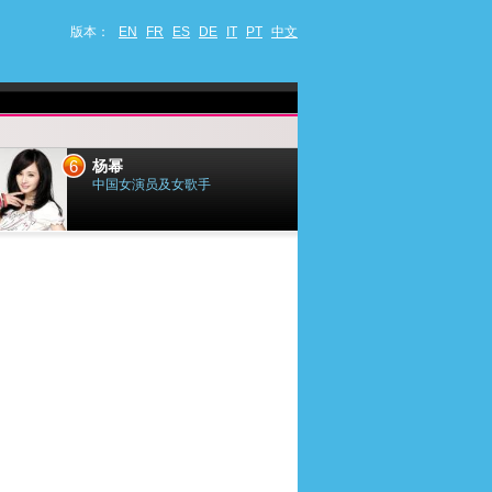
版本：
EN
FR
ES
DE
IT
PT
中文
6
7
杨幂
小乔迪
中国女演员及女歌手
法国歌手