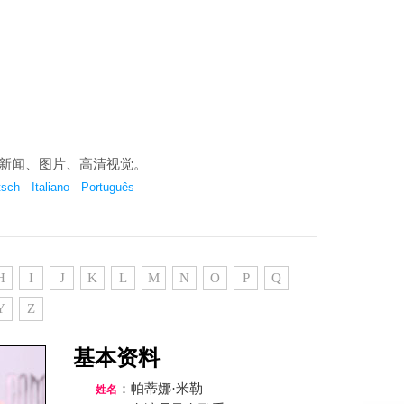
最新八卦新闻、图片、高清视觉。
tsch
Italiano
Português
H
I
J
K
L
M
N
O
P
Q
Y
Z
基本资料
：帕蒂娜·米勒
姓名