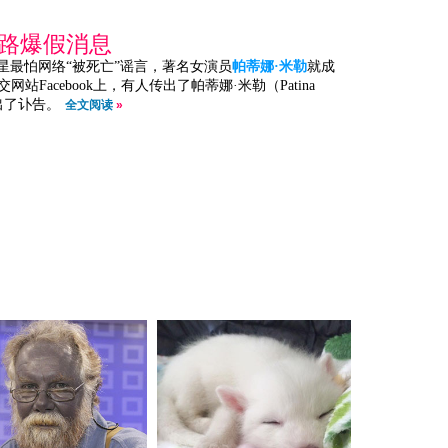
网路爆假消息
星最怕网络“被死亡”谣言，著名女演员
帕蒂娜·米勒
就成
Facebook上，有人传出了帕蒂娜·米勒（Patina
出了讣告。
全文阅读
»