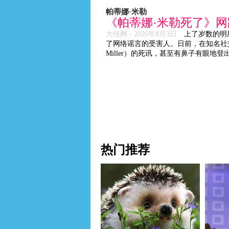
帕蒂娜·米勒
《帕蒂娜·米勒死了》
大传网 -
2026年8月3日
上了岁数的明
了网络谣言的受害人。日前，在知名社交网站
Miller）的死讯，甚至有鼻子有眼地登
热门推荐