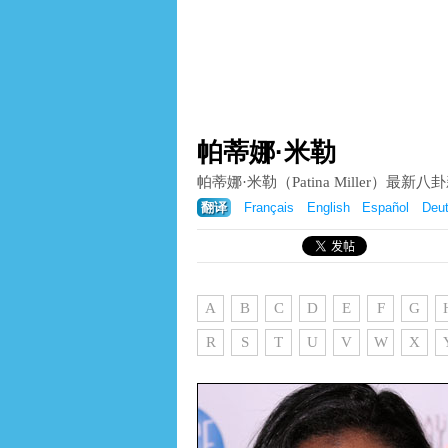
帕蒂娜·米勒
帕蒂娜·米勒（Patina Miller）
翻译
Français
English
Español
Deu
A
B
C
D
E
F
G
R
S
T
U
V
W
X