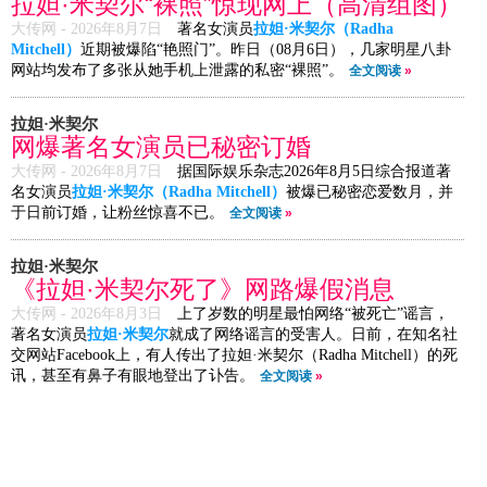
拉妲·米契尔“裸照”惊现网上（高清组图）
大传网 -
2026年8月7日
著名女演员
拉妲·米契尔（Radha
Mitchell）
近期被爆陷“艳照门”。昨日（08月6日），几家明星八卦
网站均发布了多张从她手机上泄露的私密“裸照”。
全文阅读
»
拉妲·米契尔
网爆著名女演员已秘密订婚
大传网 -
2026年8月7日
据国际娱乐杂志2026年8月5日综合报道著
名女演员
拉妲·米契尔（Radha Mitchell）
被爆已秘密恋爱数月，并
于日前订婚，让粉丝惊喜不已。
全文阅读
»
拉妲·米契尔
《拉妲·米契尔死了》网路爆假消息
大传网 -
2026年8月3日
上了岁数的明星最怕网络“被死亡”谣言，
著名女演员
拉妲·米契尔
就成了网络谣言的受害人。日前，在知名社
交网站Facebook上，有人传出了拉妲·米契尔（Radha Mitchell）的死
讯，甚至有鼻子有眼地登出了讣告。
全文阅读
»