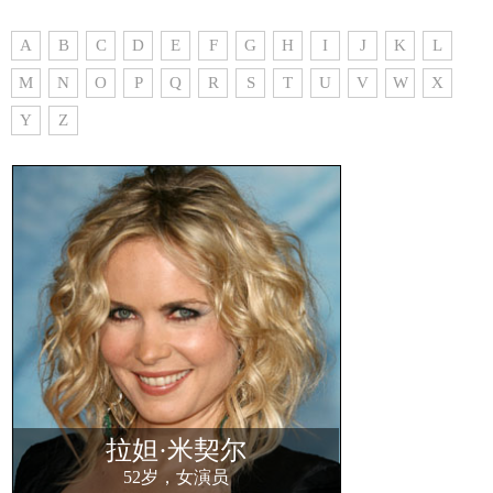
A
B
C
D
E
F
G
H
I
J
K
L
M
N
O
P
Q
R
S
T
U
V
W
X
Y
Z
拉妲·米契尔
52岁，女演员