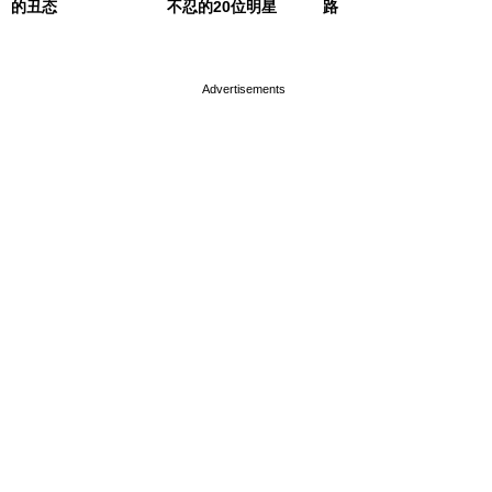
的丑态
不忍的20位明星
路
page served in 0.002s (0,4)