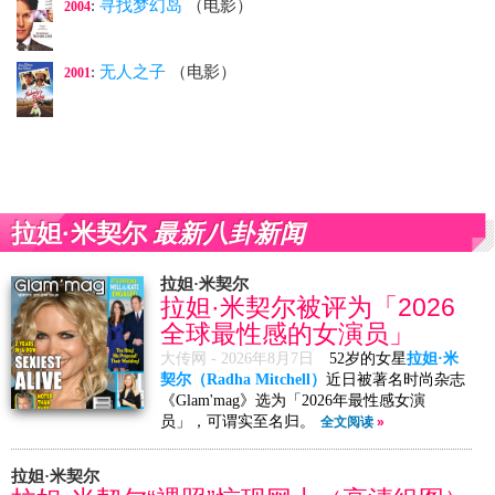
:
寻找梦幻岛
（电影）
2004
:
无人之子
（电影）
2001
最新八卦新闻
拉妲·米契尔
拉妲·米契尔
拉妲·米契尔被评为「2026
全球最性感的女演员」
大传网 -
2026年8月7日
52岁的女星
拉妲·米
契尔（Radha Mitchell）
近日被著名时尚杂志
《Glam'mag》选为「2026年最性感女演
员」，可谓实至名归。
全文阅读
»
拉妲·米契尔