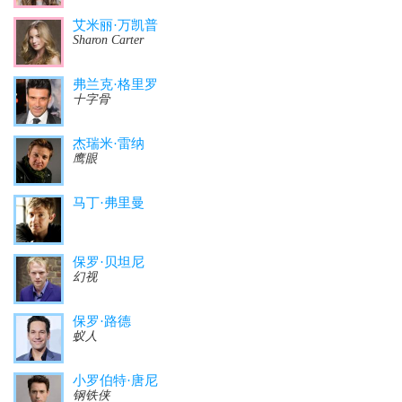
艾米丽·万凯普
Sharon Carter
弗兰克·格里罗
十字骨
杰瑞米·雷纳
鹰眼
马丁·弗里曼
保罗·贝坦尼
幻视
保罗·路德
蚁人
小罗伯特·唐尼
钢铁侠