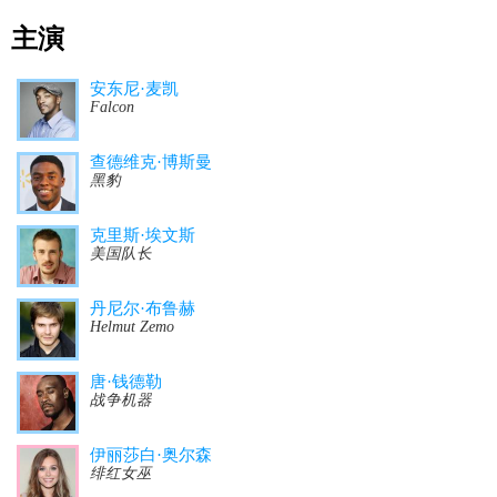
主演
安东尼·麦凯
Falcon
查德维克·博斯曼
黑豹
克里斯·埃文斯
美国队长
丹尼尔·布鲁赫
Helmut Zemo
唐·钱德勒
战争机器
伊丽莎白·奥尔森
绯红女巫