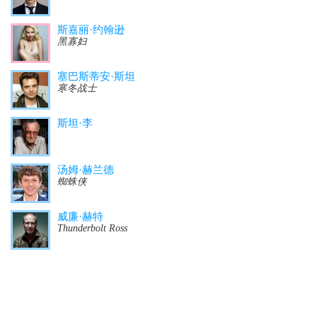
斯嘉丽·约翰逊
黑寡妇
塞巴斯蒂安·斯坦
寒冬战士
斯坦·李
汤姆·赫兰德
蜘蛛侠
威廉·赫特
Thunderbolt Ross