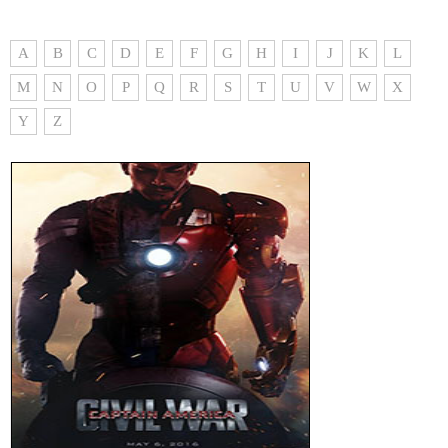
A
B
C
D
E
F
G
H
I
J
K
L
M
N
O
P
Q
R
S
T
U
V
W
X
Y
Z