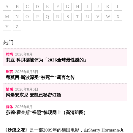
A
B
C
D
E
F
G
H
I
J
K
L
M
N
O
P
Q
R
S
T
U
V
W
X
Y
Z
热门
时尚
2026年8月
莉亚·科贝德被评为「2026全球最性感的」
谣言
2026年8月6日
蒂莫西·斯波深受“被死亡”谣言之苦
情感
2026年8月6日
网爆安东尼·麦凯已秘密订婚
媒体
2026年8月
莎莉·霍金斯“裸照”惊现网上（高清组图）
《
沙漠之花
》是一部2009年的德国电影，由Sherry Hormann执