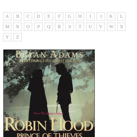
A
B
C
D
E
F
G
H
I
J
K
L
M
N
O
P
Q
R
S
T
U
V
W
X
Y
Z