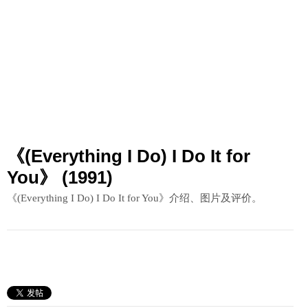
《(Everything I Do) I Do It for
You》 (1991)
《(Everything I Do) I Do It for You》介绍、图片及评价。