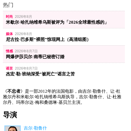
热门
时尚
2026年8月
米歇尔·哈扎纳维希乌斯被评为「2026全球最性感的」
媒体
2026年8月
尼古拉·巴多斯“裸照”惊现网上（高清组图）
情感
2026年8月7日
网爆伊莎贝尔·南蒂已秘密订婚
谣言
2026年8月7日
杰宏·勒·班纳深受“被死亡”谣言之苦
《
不忠者
》是一部2012年的法国电影，由吉尔·勒鲁什、让·杜
雅尔丹和米歇尔·哈扎纳维希乌斯执导，吉尔·勒鲁什、让·杜雅
尔丹、玛蒂尔达·梅和桑德琳·基贝兰主演。
导演
吉尔·勒鲁什