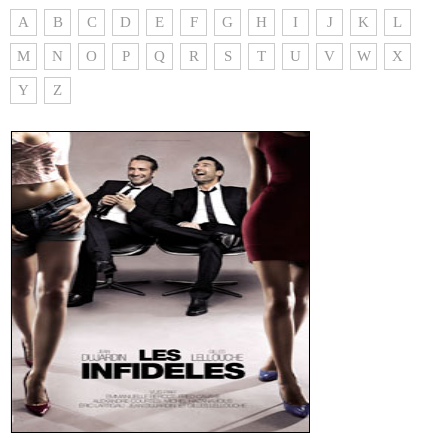
A
B
C
D
E
F
G
H
I
J
K
L
M
N
O
P
Q
R
S
T
U
V
W
X
Y
Z