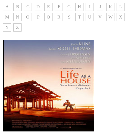
A
B
C
D
E
F
G
H
I
J
K
L
M
N
O
P
Q
R
S
T
U
V
W
X
Y
Z