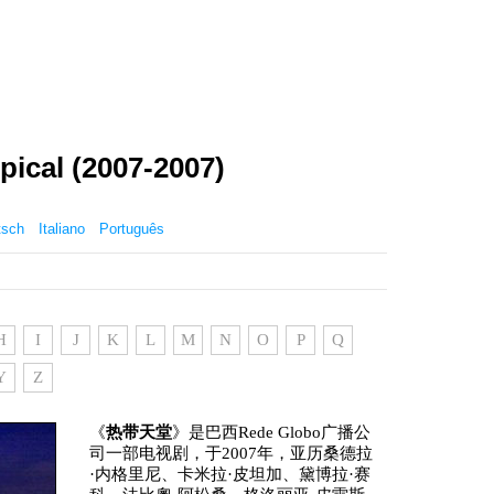
cal (2007-2007)
tsch
Italiano
Português
H
I
J
K
L
M
N
O
P
Q
Y
Z
《
热带天堂
》是巴西Rede Globo广播公
司一部电视剧，于2007年，亚历桑德拉
·内格里尼、卡米拉·皮坦加、黛博拉·赛