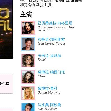
科、法比奧·阿松桑、格洛丽亚·皮雷斯
和瓦格纳·马拉主演。
主演
亚历桑德拉·内格里尼
Paula Viana Bastos / Taís
Grimaldi
布鲁诺·加利亚索
Ivan Corrêa Novaes
卡米拉·皮坦加
Bebel
黛博拉·纳西门托
Elisa
最性感
黛博拉·赛科
Betina Monteiro
法比奧·阿松桑
Daniel Bastos