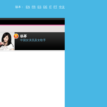
版本：
EN
FR
ES
DE
IT
PT
中文
6
7
杨幂
小乔迪
中国女演员及女歌手
法国歌手