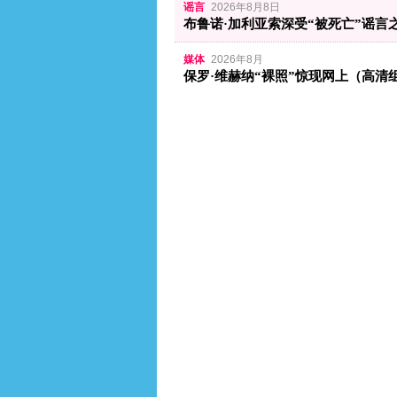
谣言
2026年8月8日
布鲁诺·加利亚索深受“被死亡”谣言
媒体
2026年8月
保罗·维赫纳“裸照”惊现网上（高清