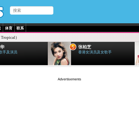
道
体育
联系
Tropical）
5
华
张柏芝
歌手及演员
香港女演员及女歌手
page served in 0.001s (0,4)