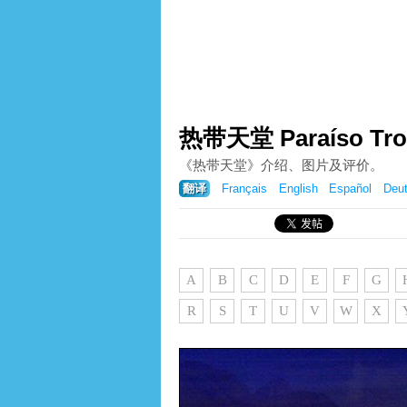
热带天堂 Paraíso Tropi
《热带天堂》介绍、图片及评价。
翻译
Français
English
Español
Deu
A
B
C
D
E
F
G
R
S
T
U
V
W
X