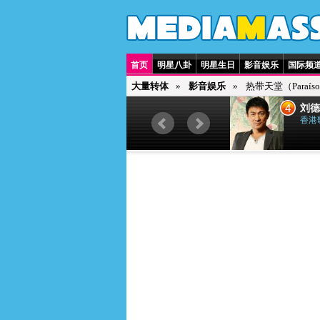
首页
明星八卦
明星生日
影音娱乐
国际频
大量转体
影音娱乐
热带天堂（Paraíso 
3
4
贾斯汀·比伯
刘德
加拿大歌手
香港