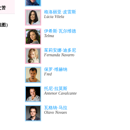
之苦
格洛丽亚·皮雷斯
Lúcia Vilela
组图）
伊希斯·瓦尔维德
Telma
茱莉安娜·迪多尼
Fernanda Navarro
保罗·维赫纳
Fred
托尼·拉莫斯
Antenor Cavalcante
瓦格纳·马拉
Olavo Novaes