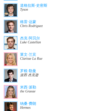
道格拉斯·史密斯
Tyson
格雷·达蒙
Chris Rodriguez
杰克·阿贝尔
Luke Castellan
莱文·兰宾
Clarisse La Rue
罗根·勒曼
波西·杰克逊
米西·派勒
the Graeae
纳桑·费朗
Hermes