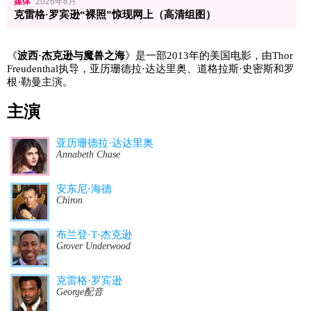
媒体
2026年8月
克雷格·罗宾逊“裸照”惊现网上（高清组图）
《
波西·杰克逊与魔兽之海
》是一部2013年的美国电影，由Thor
Freudenthal执导，亚历珊德拉·达达里奥、道格拉斯·史密斯和罗
根·勒曼主演。
主演
亚历珊德拉·达达里奥
Annabeth Chase
安东尼·海德
Chiron
布兰登·T·杰克逊
Grover Underwood
克雷格·罗宾逊
George配音