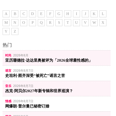
A
B
C
D
E
F
G
H
I
J
K
L
M
N
O
P
Q
R
S
T
U
V
W
X
Y
Z
热门
时尚
2026年8月
亚历珊德拉·达达里奥被评为「2026全球最性感的」
谣言
2026年8月7日
史坦利·图齐深受“被死亡”谣言之苦
音乐
2026年8月7日
杰克·阿贝尔2027年新专辑和世界巡演？
情感
2026年8月7日
网爆朗·普尔曼已秘密订婚