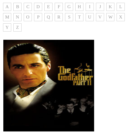
A
B
C
D
E
F
G
H
I
J
K
L
M
N
O
P
Q
R
S
T
U
V
W
X
Y
Z