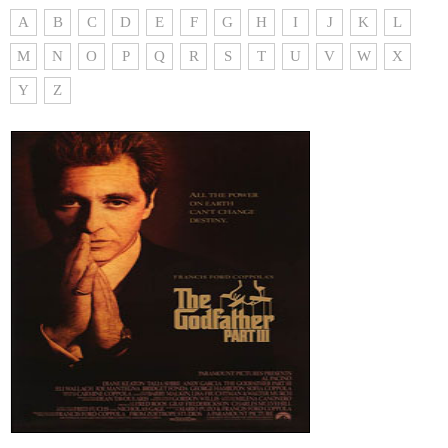
A
B
C
D
E
F
G
H
I
J
K
L
M
N
O
P
Q
R
S
T
U
V
W
X
Y
Z