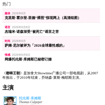
热门
媒体
2026年8月
克里斯·霍尔登-里德“裸照”惊现网上（高清组图）
谣言
2026年8月8日
杰瑞米·诺森深受“被死亡”谣言之苦
时尚
2026年8月
萨姆·尼尔被评为「2026全球最性感的」
情感
2026年8月8日
网爆托伦斯·库姆斯已秘密订婚
《
都铎王朝
》是加拿大Showtime广播公司一部电视剧，从2007
年推出，于2010年结束，乔纳森·莱斯·梅耶斯主演。
主演
托伦斯·库姆斯
Thomas Culpeper