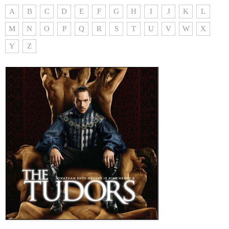
A
B
C
D
E
F
G
H
I
J
K
L
M
N
O
P
Q
R
S
T
U
V
W
X
Y
Z