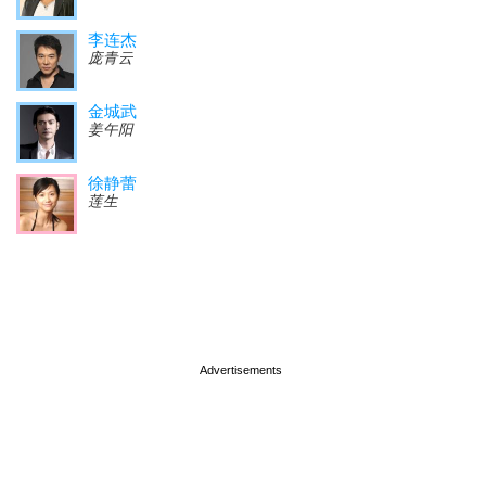
李连杰
庞青云
金城武
姜午阳
徐静蕾
莲生