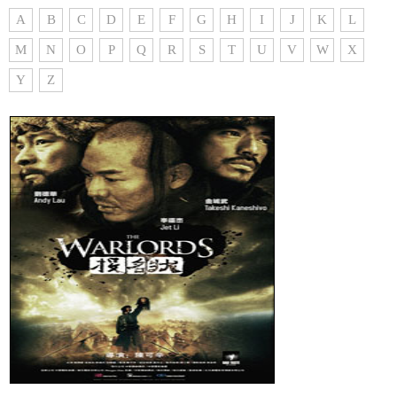
A
B
C
D
E
F
G
H
I
J
K
L
M
N
O
P
Q
R
S
T
U
V
W
X
Y
Z